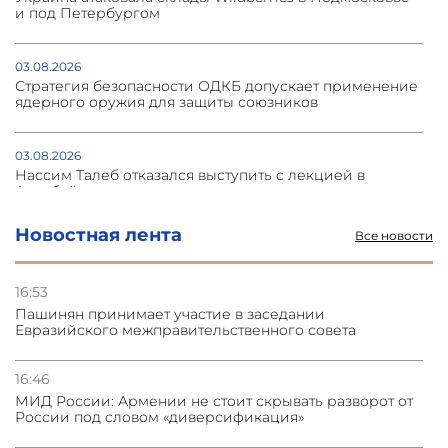
и под Петербургом
03.08.2026
Стратегия безопасности ОДКБ допускает применение
ядерного оружия для защиты союзников
03.08.2026
Нассим Талеб отказался выступить с лекцией в
Азербайджане
Новостная лента
Все новости
31.07.2026
Сотрудничество и очереди – детали визита главы
погрануправления СНБ Армении в Тбилиси
16:53
Пашинян принимает участие в заседании
Евразийского межправительственного совета
31.07.2026
Грузия развивается несмотря на внешние шоки и
вызовы – минэкономики Грузии
16:46
МИД России: Армении не стоит скрывать разворот от
России под словом «диверсификация»
31.07.2026
Трамп готов дать шанс переговорам с Ираном при