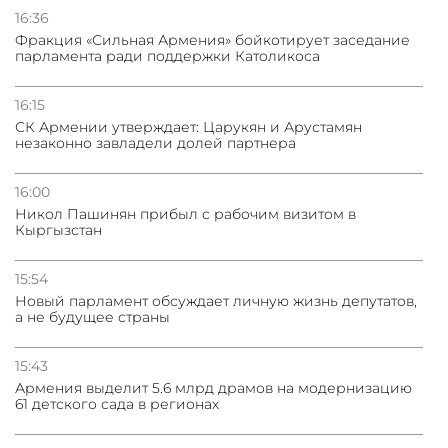
условии прекращения огня
16:36
Фракция «Сильная Армения» бойкотирует заседание
парламента ради поддержки Католикоса
16:15
СК Армении утверждает: Царукян и Арустамян
незаконно завладели долей партнера
16:00
Никол Пашинян прибыл с рабочим визитом в
Кыргызстан
15:54
Новый парламент обсуждает личную жизнь депутатов,
а не будущее страны
15:43
Армения выделит 5.6 млрд драмов на модернизацию
61 детского сада в регионах