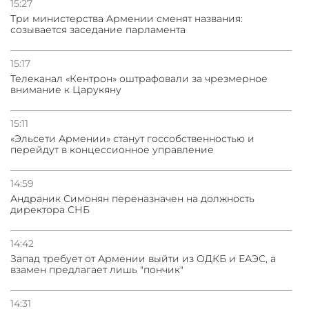
15:27
Три министерства Армении сменят названия:
созывается заседание парламента
15:17
Телеканал «Кентрон» оштрафовали за чрезмерное
внимание к Царукяну
15:11
«Эльсети Армении» станут госсобственностью и
перейдут в концессионное управление
14:59
Андраник Симонян переназначен на должность
директора СНБ
14:42
Запад требует от Армении выйти из ОДКБ и ЕАЭС, а
взамен предлагает лишь "пончик"
14:31