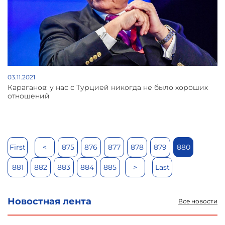
03.11.2021
Караганов: у нас с Турцией никогда не было хороших
отношений
First
<
875
876
877
878
879
880
881
882
883
884
885
>
Last
Новостная лента
Все новости