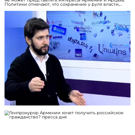
не может представлять интересы Армении и Арцаха.
Политики отмечают, что сохранение у руля власти,
символа поражения, сделало врагов Армении
высокомерными и подогрело их аппетиты. Другие же
отмечают, что делать митинги сейчас бессмысленно,
так как любая власть которая придёт вместо Никола
Пашиняна сейчас получит такое тяжёлое «наследство»,
что не будет иметь большого «люфта для манёвра» на
внешнеполитической арене и будет вынуждена
продолжить политику осуществляемую Пашиняном.
Сторонники каждого из подходов могут привести
множество аргументов в поддержку своей позиции,
однако реальность такова, что политический процесс
не статичен и сегодня он проявляется как в уличной
активности оппозиции, так и в её активной
деятельности в Национальном собрании, а также в
критике действий оппозиции и общественном
дискурсе поиска иных, приемлемых решений.
Решений, которые смогут не только разрешить
внутриполитической кризис, но и смогут укрепить
систему безопасности Армении и Арцаха. Очевидно,
что как бы наш стратегический союзник Россия не
старалась сохранить равновесие в регионе, и как бы
не старалась не допустить новой агрессии, проблемы
Армении должна решать сама Армения и её военно-
политическое руководство. Ваше мнение о вчерашнем
митинге блока «Армения» и перспективах оппозиции?
Что касается митинга 8 ноября и перспектив
оппозиции, то реальность такова, что на данный
момент заявку на лидерство в оппозиционном поле и
заявку на смену власти подал блок «Армения»,
возглавляемый вторым президентом Робертом