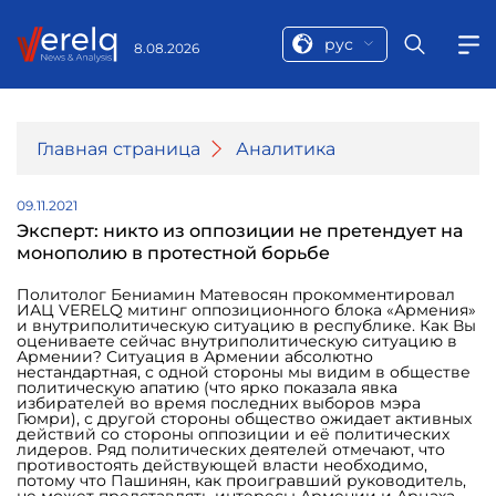
рус
8.08.2026
Главная страница
Аналитика
09.11.2021
Эксперт: никто из оппозиции не претендует на
монополию в протестной борьбе
Политолог Бениамин Матевосян прокомментировал
ИАЦ VERELQ митинг оппозиционного блока «Армения»
и внутриполитическую ситуацию в республике. Как Вы
оцениваете сейчас внутриполитическую ситуацию в
Армении? Ситуация в Армении абсолютно
нестандартная, с одной стороны мы видим в обществе
политическую апатию (что ярко показала явка
избирателей во время последних выборов мэра
Гюмри), с другой стороны общество ожидает активных
действий со стороны оппозиции и её политических
лидеров. Ряд политических деятелей отмечают, что
противостоять действующей власти необходимо,
потому что Пашинян, как проигравший руководитель,