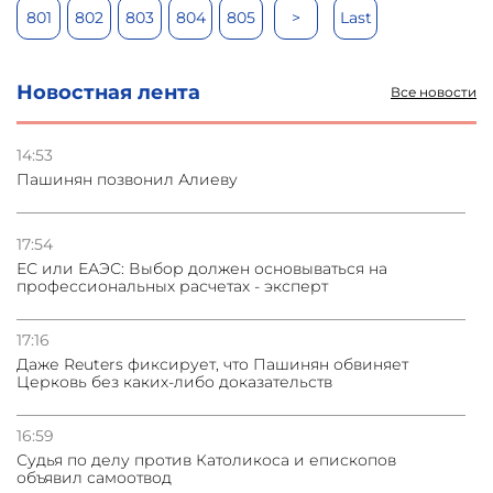
801
802
803
804
805
>
Last
Новостная лента
Все новости
14:53
Пашинян позвонил Алиеву
17:54
ЕС или ЕАЭС: Выбор должен основываться на
профессиональных расчетах - эксперт
17:16
Даже Reuters фиксирует, что Пашинян обвиняет
Церковь без каких-либо доказательств
16:59
Судья по делу против Католикоса и епископов
объявил самоотвод