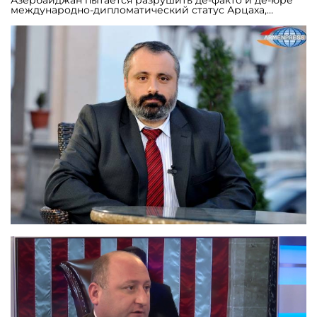
Азербайджан пытается разрушить де-факто и де-юре
международно-дипломатический статус Арцаха,
который является признанной стороной
азербайджано-карабахского конфликта и
переговорного процесса по его урегулированию. А
большая часть соответствующих документов,
заявлений и других политико-правовых актов
находятся в сфере деятельности именно Минской
группы и Минского процесса. Расформирование
Минской группы и сопредседательства этой группы, по
логике Баку, должно и нивелировать де-факто и де-
юре международно-дипломатический статус Арцаха.
Здесь Баку и Анкара действуют вместе, всячески
используя противоречия между Россией и
коллективным Западом, что оказывает воздействие и
на деятельность сопредседательства Минской группы.
Но этот эмоциональный флирт, посредством которого
азербайджано-турецкий альянс пытается задобрить
Россию, естественно, имеет тактический и временный
характер. Совершенно очевидно, что и Турция, и
Азербайджан делают все возможное для подрыва
#российской #миротворческой миссии в Арцахе,
прекрасно понимая, что с уходом России будет
уничтожен и Арцах, уничтожение Арцаха приведет к
тектоническим геополитическим сдвигам в Закавказье
и в сопредельных огромных геополитических
пространствах, которые создадут угрозы
экзистенционального характера и для ряда стран, в
первую очередь, для России. Это представляет угроза,
кстати, и для Запада, просто, в более отдаленной
перспективе. Не исключено также, что такая
максималистская политика Баку имеет целью также и