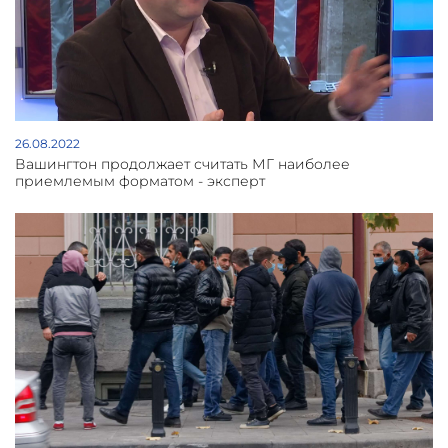
такого рода шантажом добиться включения Турции в
состав стран-сопредседателей Минской группы в
качестве, своего рода, компенсации Баку для
смягчения его жесткой позиции. Уверен, это и многое
другое, хорошо понимают и в Москве, и в Вашингтоне,
и в Париже. Очевидно также и то, что Минская группа
ОБСЕ и ее сопредседательство в нынешнем составе
пока не имеет альтернативы", - резюмировал Давид
Бабаян.
26.08.2022
Вашингтон продолжает считать МГ наиболее
приемлемым форматом - эксперт