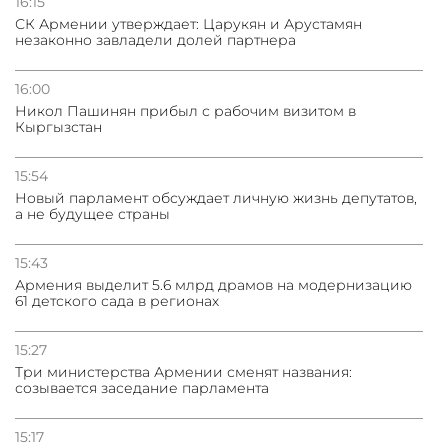
16:15
СК Армении утверждает: Царукян и Арустамян
незаконно завладели долей партнера
16:00
Никол Пашинян прибыл с рабочим визитом в
Кыргызстан
15:54
Новый парламент обсуждает личную жизнь депутатов,
а не будущее страны
15:43
Армения выделит 5.6 млрд драмов на модернизацию
61 детского сада в регионах
15:27
Три министерства Армении сменят названия:
созывается заседание парламента
15:17