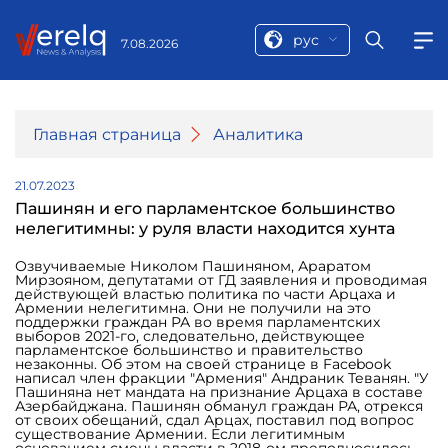
рус
7.08.2026
Главная страница
Аналитика
21.07.2023
Пашинян и его парламентское большинство
нелегитимны: у руля власти находится хунта
Озвучиваемые Николом Пашиняном, Араратом
Мирзояном, депутатами от ГД заявления и проводимая
действующей властью политика по части Арцаха и
Армении нелегитимна. Они не получили на это
поддержки граждан РА во время парламентских
выборов 2021-го, следовательно, действующее
парламентское большинство и правительство
незаконны. Об этом на своей странице в Facebook
написал член фракции "Армения" Андраник Теванян. "У
Пашиняна нет мандата на признание Арцаха в составе
Азербайджана. Пашинян обманул граждан РА, отрекся
от своих обещаний, сдал Арцах, поставил под вопрос
существование Армении. Если легитимным