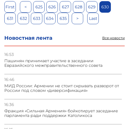
First
<
625
626
627
628
629
630
631
632
633
634
635
>
Last
Новостная лента
Все новости
16:53
Пашинян принимает участие в заседании
Евразийского межправительственного совета
16:46
МИД России: Армении не стоит скрывать разворот от
России под словом «диверсификация»
16:36
Фракция «Сильная Армения» бойкотирует заседание
парламента ради поддержки Католикоса