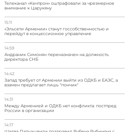
Телеканал «Кентрон» оштрафовали за чрезмерное
внимание к Царукяну
15:11
«Эльсети Армении» станут госсобственностью и
перейдут в концессионное управление
14:59
Андраник Симонян переназначен на должность
директора СНБ
14:42
Запад требует от Армении выйти из ОДКБ и ЕАЭС, а
взамен предлагает лишь "пончик"
14:31
Между Арменией и ОДКБ нет конфликта: постпред
России в организации
14:17
Шалва Папуашвили поздравил Рубена Рубиняна с