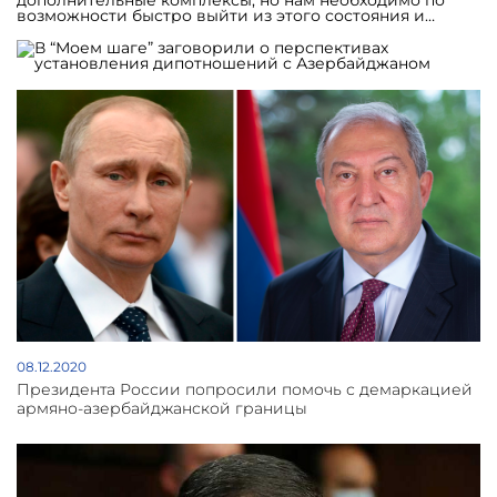
дополнительные комплексы, но нам необходимо по
возможности быстро выйти из этого состояния и
продвигаться вперед. Вторым шагом должно стать
осознание и признание ответственности. В конечном
итоге необходимо попытаться начать диалог с
победившей стороной, как бы сложно это ни было.
Практически все страны, восстановившиеся после
крупномасштабных войны, прошли этот путь.
Установление двусторонних дипотношений может
изменить ожидаемые перспективы. Естественно, о
произошедшем забывать не следует, посему
дипломатия должна основываться на трезвой оценки
всех экономических, военных и морально-
психологических рисков. Максимально грамотное
выполнение вышеуказанных шагов приведет к тому,
что эффективные решения возникших проблем в
сфере обороны и безопасности станут основной
экономического развития и экономических реформ,
став движущей силой модернизации экономики.
Иными словами экономическая политика может
основываться на реконструкции армии и
формировании безопасности”, - заявил он.
08.12.2020
Президента России попросили помочь с демаркацией
армяно-азербайджанской границы