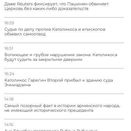
Даже Reuters фиксирует, что Пашинян обвиняет
Церковь без каких-либо доказательств
16:59
Судья по делу против Католикоса и епископов
объявил самоотвод
16:51
Вопиющее и грубое нарушение закона: Католикоса
будут судить за закрытыми дверьми
16:24
Католикос Гарегин Второй прибыл к зданию суда
Эчмиадзина
14:18
Самый позорный факт в истории армянского народа,
не имеющий исторического прецедента
14:16
Ана Брнабич поздравила Рубена Рубиняна