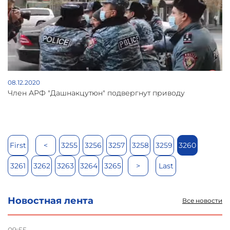
08.12.2020
Член АРФ "Дашнакцутюн" подвергнут приводу
First
<
3255
3256
3257
3258
3259
3260
3261
3262
3263
3264
3265
>
Last
Новостная лента
Все новости
09:55