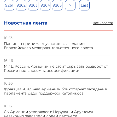
9261
9262
9263
9264
9265
>
Last
Новостная лента
Все новости
16:53
Пашинян принимает участие в заседании
Евразийского межправительственного совета
16:46
МИД России: Армении не стоит скрывать разворот от
России под словом «диверсификация»
16:36
Фракция «Сильная Армения» бойкотирует заседание
парламента ради поддержки Католикоса
16:15
СК Армении утверждает: Царукян и Арустамян
незаконно завладели долей партнера