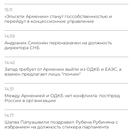
15:11
«Эльсети Армении» станут госсобственностью и
перейдут в концессионное управление
14:59
Андраник Симонян переназначен на должность
директора СНБ
14:42
Запад требует от Армении выйти из ОДКБ и ЕАЭС, а
взамен предлагает лишь "пончик"
14:31
Между Арменией и ОДКБ нет конфликта: постпред
России в организации
14:17
Шалва Папуашвили поздравил Рубена Рубиняна с
избранием на должность спикера парламента