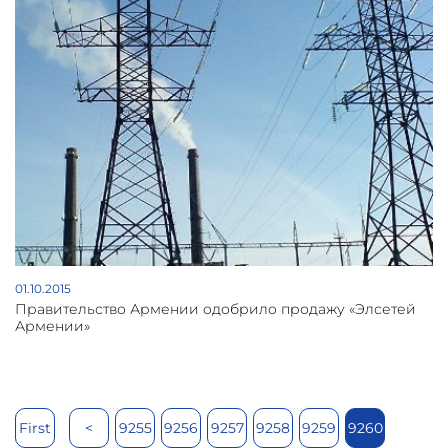
01.10.2015
Правительство Армении одобрило продажу «Элсетей
Армении»
First
<
9255
9256
9257
9258
9259
9260