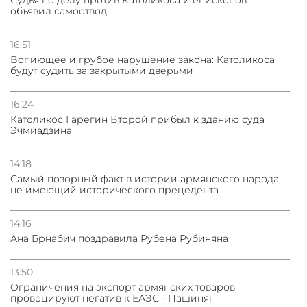
объявил самоотвод
16:51
Вопиющее и грубое нарушение закона: Католикоса
будут судить за закрытыми дверьми
16:24
Католикос Гарегин Второй прибыл к зданию суда
Эчмиадзина
14:18
Самый позорный факт в истории армянского народа,
не имеющий исторического прецедента
14:16
Ана Брнабич поздравила Рубена Рубиняна
13:50
Oграничения на экспорт армянских товаров
провоцируют негатив к ЕАЭС - Пашинян