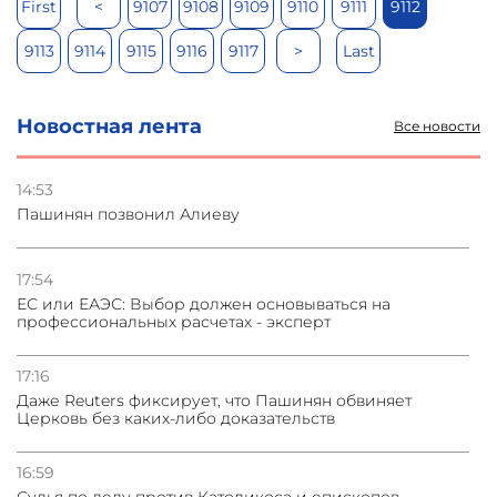
First
<
9107
9108
9109
9110
9111
9112
9113
9114
9115
9116
9117
>
Last
Новостная лента
Все новости
14:53
Пашинян позвонил Алиеву
17:54
ЕС или ЕАЭС: Выбор должен основываться на
профессиональных расчетах - эксперт
17:16
Даже Reuters фиксирует, что Пашинян обвиняет
Церковь без каких-либо доказательств
16:59
Судья по делу против Католикоса и епископов