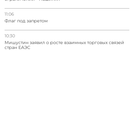
11:06
Флаг под запретом
10:30
Мишустин заявил о росте взаимных торговых связей
стран ЕАЭС
10:17
Заявление Матвиено очень серьезный сигнал
АНАЛИТИКА
АРМЕНИЯ
РЕГИОН