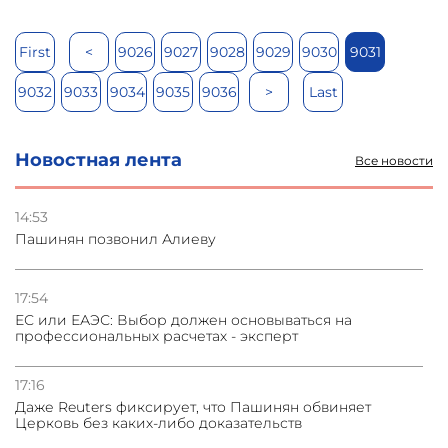
First
<
9026
9027
9028
9029
9030
9031
9032
9033
9034
9035
9036
>
Last
Новостная лента
Все новости
14:53
Пашинян позвонил Алиеву
17:54
ЕС или ЕАЭС: Выбор должен основываться на
профессиональных расчетах - эксперт
17:16
Даже Reuters фиксирует, что Пашинян обвиняет
Церковь без каких-либо доказательств