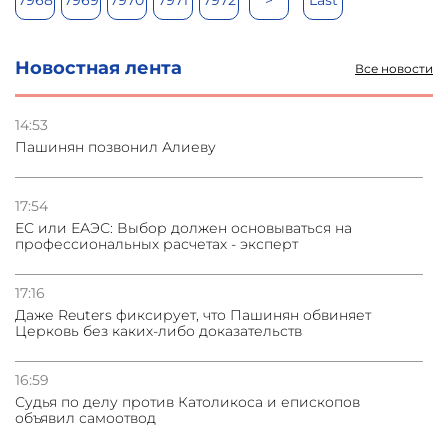
7968
7969
7970
7971
7972
>
Last
Новостная лента
Все новости
14:53
Пашинян позвонил Алиеву
17:54
ЕС или ЕАЭС: Выбор должен основываться на
профессиональных расчетах - эксперт
17:16
Даже Reuters фиксирует, что Пашинян обвиняет
Церковь без каких-либо доказательств
16:59
Судья по делу против Католикоса и епископов
объявил самоотвод