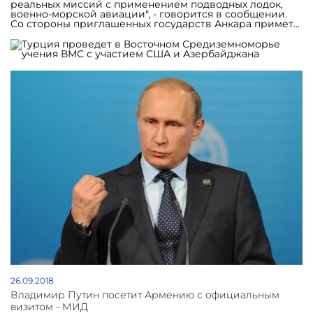
реальных миссий с применением подводных лодок,
военно-морской авиации", - говорится в сообщении.
Со стороны приглашенных государств Анкара примет
19 командующих и наблюдателей. От НАТО в маневрах
примут участие корабли и авиация Постоянной второй
целевой группы НАТО, в том числе фрегаты и
вертолеты. От Турции будут участвовать четыре
фрегата, два корвета, пять подлодок. Азербайджан
направит группу специалистов и инструкторов по
штурму боевых кораблей и судов.
26.09.2018
Владимир Путин посетит Армению с официальным
визитом - МИД