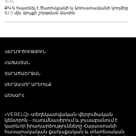
16:15
ՔԿ-ն հայտնել է Ծառուկյանի և Առուստամյանի կողմից
$2.5 մլն. գույքի շորթման մասին
ՎԵՐԼՈՒԾՈՒԹՅՈՒՆ
ՀԱՅԱՍՏԱՆ
ՏԱՐԱԾԱՇՐՋԱՆ
ՄԵՐՁԱՎՈՐ ԱՐԵՒԵԼՔ
ԱՇԽԱՐՀ
«VERELQ» տեղեկատվական-վերլուծական
կենտրոն – ուսումնասիրում և լուսաբանում է
կարևոր իրադարձությունները Հայաստանի
հասարակական-քաղաքական և տնտեսական