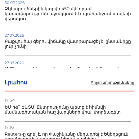
30.07.2026
Ձկնաբույծներին կտրվի 450 մլն դրամ.
կառավարությունն աջակցում է և պահանջում ստվերի
վերացում
27.07.2026
Բաքվու հայ գերու վիճակը վատթարացել է. ընտանիքը
լուր չունի
27.07.2026
Մ-17 աշխարհի առաջնությունը Բաքվում. 5 հայ ըմբիշ
սկսում է պայքարը
Լրահոս
Բոլոր նորությունները
22.07.2026
Ուկրաինան հարվածել է Wildberries-ի պահեստներին,
17:54
տուժածներ կան
ԵՄ թե՞ ԵԱՏՄ. Ընտրությունը պետք է հիմնվի
մասնագիտական հաշվարկների վրա. փորձագետ
21.07.2026
Դատվածություն ունեցող միգրանտներին կարգելվի
17:16
բնակվել Ռուսաստանում
Reuters-ը գրել է, որ Փաշինյանը մեղադրել է Եկեղեցուն
առանց որևէ ապացույց ներկայացնելու