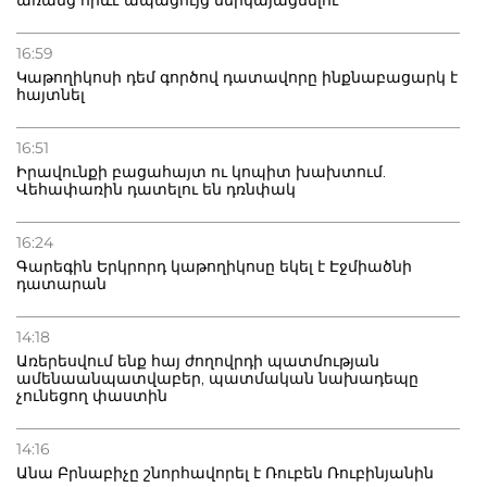
20.07.2026
Բաքվի բանտից գեներալ Մանուկյանը դիմել է
16:59
Փաշինյանին
Կաթողիկոսի դեմ գործով դատավորը ինքնաբացարկ է
հայտնել
16:51
Իրավունքի բացահայտ ու կոպիտ խախտում.
Վեհափառին դատելու են դռնփակ
16:24
Գարեգին Երկրորդ կաթողիկոսը եկել է Էջմիածնի
դատարան
14:18
Առերեսվում ենք հայ ժողովրդի պատմության
ամենաանպատվաբեր, պատմական նախադեպը
չունեցող փաստին
14:16
Անա Բրնաբիչը շնորհավորել է Ռուբեն Ռուբինյանին