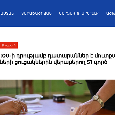
ՅԱՍՏԱՆ
ՏԱՐԱԾԱՇՐՋԱՆ
ՄԵՐՁԱՎՈՐ ԱՐԵՒԵԼՔ
ԱՇԽ
Русский
7:00-ի դրությամբ դատարաններ է մուտք
ների ցուցակներին վերաբերող 51 գործ