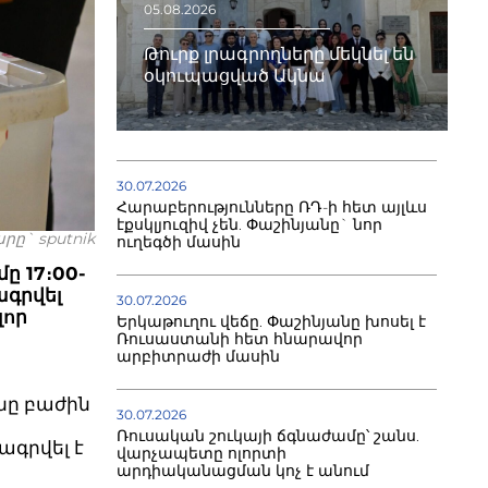
05.08.2026
Թուրք լրագրողները մեկնել են
օկուպացված Ակնա
30.07.2026
Հարաբերությունները ՌԴ-ի հետ այլևս
էքսկլյուզիվ չեն. Փաշինյանը` նոր
րը` sputnik
ուղեգծի մասին
ը 17։00-
ագրվել
30.07.2026
լոր
Երկաթուղու վեճը. Փաշինյանը խոսել է
Ռուսաստանի հետ հնարավոր
արբիտրաժի մասին
նը բաժին
30.07.2026
Ռուսական շուկայի ճգնաժամը՝ շանս.
գրվել է
վարչապետը ոլորտի
արդիականացման կոչ է անում