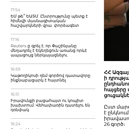
17:54
ԵՄ թե՞ ԵԱՏՄ. Ընտրությունը պետք է
հիմնվի մասնագիտական
հաշվարկների վրա. փորձագետ
17:16
Reuters-ը գրել է, որ Փաշինյանը
մեղադրել է Եկեղեցուն առանց որևէ
ապացույց ներկայացնելու
16:59
ՀՀ Ազգայ
Կաթողիկոսի դեմ գործով դատավորը
ի դրութ
ինքնաբացարկ է հայտնել
ընդհանո
հայցերը
16:51
ցուցակնե
Իրավունքի բացահայտ ու կոպիտ
խախտում. Վեհափառին դատելու են
Ըստ մարզ
դռնփակ
է ընկնո
իրավասո
26 գործ։
16:24