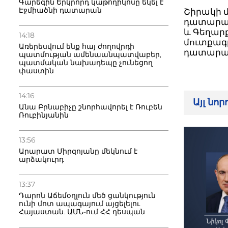
Գարեգին Երկրորդ կաթողիկոսը եկել է
Էջմիածնի դատարան
Շիրակի 
դատարան 
և Գեղար
14:18
մուտքագր
Առերեսվում ենք հայ ժողովրդի
դատարան
պատմության ամենաանպատվաբեր,
պատմական նախադեպը չունեցող
փաստին
14:16
Այլ նո
Անա Բրնաբիչը շնորհավորել է Ռուբեն
Ռուբինյանին
13:56
Արարատ Միրզոյանը մեկնում է
արձակուրդ
13:37
Դարոն Աճեմօղլուն մեծ ցանկություն
ունի մոտ ապագայում այցելելու
Հայաստան. ԱՄՆ-ում ՀՀ դեսպան