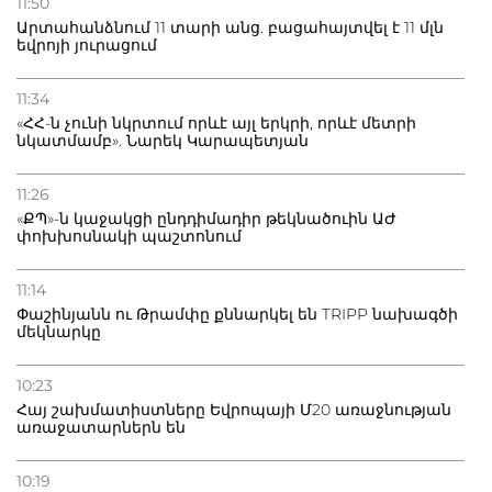
11:50
Արտահանձնում 11 տարի անց. բացահայտվել է 11 մլն
եվրոյի յուրացում
11:34
«ՀՀ-ն չունի նկրտում որևէ այլ երկրի, որևէ մետրի
նկատմամբ». Նարեկ Կարապետյան
11:26
«ՔՊ»-ն կաջակցի ընդդիմադիր թեկնածուին ԱԺ
փոխխոսնակի պաշտոնում
11:14
Փաշինյանն ու Թրամփը քննարկել են TRIPP նախագծի
մեկնարկը
10:23
Հայ շախմատիստները Եվրոպայի Մ20 առաջնության
առաջատարներն են
10:19