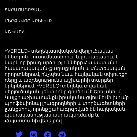
ՏԱՐԱԾԱՇՐՋԱՆ
ՄԵՐՁԱՎՈՐ ԱՐԵՒԵԼՔ
ԱՇԽԱՐՀ
«VERELQ» տեղեկատվական-վերլուծական
կենտրոն – ուսումնասիրում և լուսաբանում է
կարևոր իրադարձությունները Հայաստանի
հասարակական-քաղաքական և տնտեսական
որորտներում, ինչպես նաև հայկական սփյուռքի
դերը և ազդեցությունն աշխարհի տարբեր
երկրներում: «VERELQ»տեղեկատվական-
վերլուծական կենտրոնը գործում է Երևանում:
Կայքի աշխատանքն իրականացվում է մի խումբ
պրոֆեսիոնալ լրագրողների և փորձագետների
ջանքերով, որոնք շահագրգռված են հայկական
պետականության ամրապնդմամբ և
Հայաստանի վերելքով: