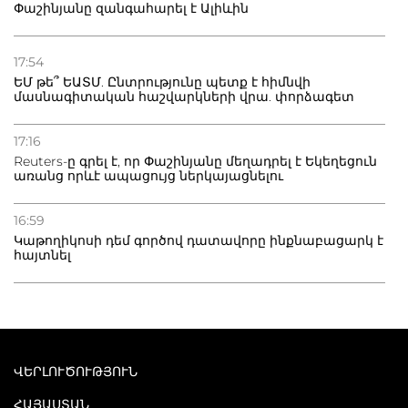
Փաշինյանը զանգահարել է Ալիևին
17:54
ԵՄ թե՞ ԵԱՏՄ. Ընտրությունը պետք է հիմնվի
մասնագիտական հաշվարկների վրա. փորձագետ
17:16
Reuters-ը գրել է, որ Փաշինյանը մեղադրել է Եկեղեցուն
առանց որևէ ապացույց ներկայացնելու
16:59
Կաթողիկոսի դեմ գործով դատավորը ինքնաբացարկ է
հայտնել
ՎԵՐԼՈՒԾՈՒԹՅՈՒՆ
ՀԱՅԱՍՏԱՆ