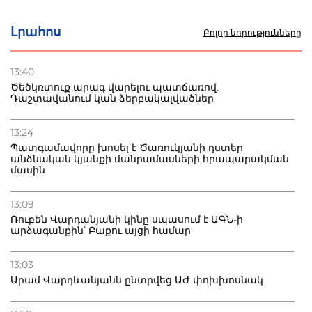
30.07.2026
Լրահոս
Բոլոր նորությունները
Ռուսական շուկայի ճգնաժամը՝ շանս. վարչապետը
ոլորտի արդիականացման կոչ է անում
13:40
Ծեծկռտուք արագ վարելու պատճառով.
30.07.2026
Դաշտավանում կան ձերբակալվածներ
Ձկնաբույծներին կտրվի 450 մլն դրամ.
կառավարությունն աջակցում է և պահանջում ստվերի
վերացում
13:24
Պատգամավորը խոսել է Ծառուկյանի դստեր
անձնական կյանքի մանրամասների հրապարակման
27.07.2026
մասին
Բաքվու հայ գերու վիճակը վատթարացել է. ընտանիքը
լուր չունի
13:09
Ռուբեն Վարդանյանի կինը սպասում է ԱԳՆ-ի
արձագանքին՝ Բաքու այցի համար
13:03
Արամ Վարդևանյանն ընտրվեց ԱԺ փոխխոսնակ