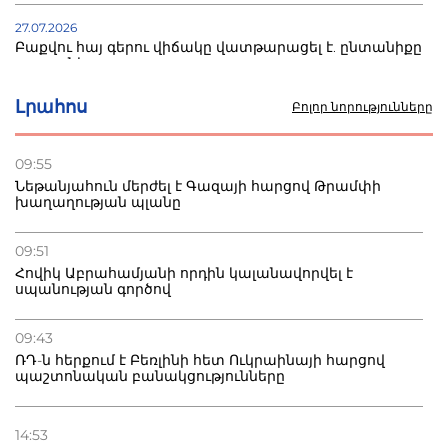
27.07.2026
Բաքվու հայ գերու վիճակը վատթարացել է. ընտանիքը
լուր չունի
Լրահոս
Բոլոր նորությունները
27.07.2026
Մ-17 աշխարհի առաջնությունը Բաքվում. 5 հայ ըմբիշ
սկսում է պայքարը
09:55
Նեթանյահուն մերժել է Գազայի հարցով Թրամփի
խաղաղության պլանը
22.07.2026
Ուկրաինան հարվածել է Wildberries-ի պահեստներին,
տուժածներ կան
09:51
Հովիկ Աբրահամյանի որդին կալանավորվել է
սպանության գործով
21.07.2026
Դատվածություն ունեցող միգրանտներին կարգելվի
բնակվել Ռուսաստանում
09:43
ՌԴ-ն հերքում է Բեռլինի հետ Ուկրաինայի հարցով
պաշտոնական բանակցությունները
14:53