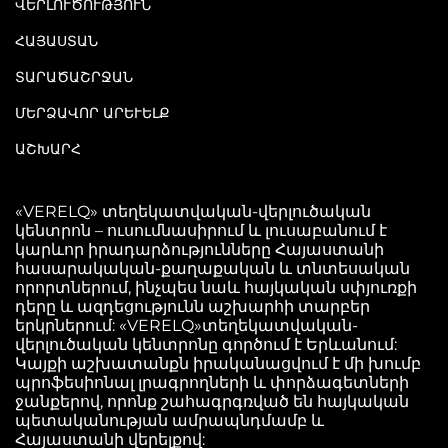
ՎԵՐԼՈՒԾՈՒԹՅՈՒՆ
ՀԱՅԱՍՏԱՆ
ՏԱՐԱԾԱՇՐՋԱՆ
ՄԵՐՁԱՎՈՐ ԱՐԵՒԵԼՔ
ԱՇԽԱՐՀ
«VERELQ» տեղեկատվական-վերլուծական
կենտրոն – ուսումնասիրում և լուսաբանում է
կարևոր իրադարձությունները Հայաստանի
հասարակական-քաղաքական և տնտեսական
որորտներում, ինչպես նաև հայկական սփյուռքի
դերը և ազդեցությունն աշխարհի տարբեր
երկրներում: «VERELQ»տեղեկատվական-
վերլուծական կենտրոնը գործում է Երևանում:
Կայքի աշխատանքն իրականացվում է մի խումբ
պրոֆեսիոնալ լրագրողների և փորձագետների
ջանքերով, որոնք շահագրգռված են հայկական
պետականության ամրապնդմամբ և
Հայաստանի վերելքով: