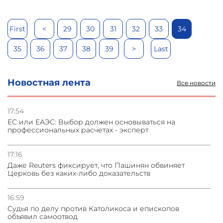
First
<
29
30
31
32
33
34
35
36
37
38
39
>
Last
Новостная лента
Все новости
17:54
ЕС или ЕАЭС: Выбор должен основываться на
профессиональных расчетах - эксперт
17:16
Даже Reuters фиксирует, что Пашинян обвиняет
Церковь без каких-либо доказательств
16:59
Судья по делу против Католикоса и епископов
объявил самоотвод