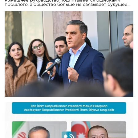
нынешнее руководство подпитывается ошибками
прошлого, а общество больше не связывает будущее
ни с теми, ни с другими. В противовес навязываемой
формуле «вина — смирение — капитуляция» лидер
инициативы предлагает концепцию «ошибки — уроки
— возрождение». Он также призвал отказаться от
многолетней практики выбора между крайностями,
подчеркнув необходимость одновременного развития
безопасности и демократии, сильной армии и
свободной экономики, а также сохранения
национальной гордости при построении
современного государства. Касаясь вопроса
Конституции, Арман Татоян отметил, что проблема
заключается не в самом документе, а в нежелании его
соблюдать. Он категорически отверг идею изменения
Основного закона ради удержания власти одним
человеком или в угоду требованиям иностранных
государств. В сфере внешней политики инициатива
обещает расширение военного сотрудничества как с
восточными, так и с западными партнерами, включая
Францию и США. Особая роль отводится диаспоре:
планируется использовать современные технологии и
искусственный интеллект для превращения Армении
в интеллектуальный центр Южного Кавказа.
Внутренняя политика, согласно представленной
программе, будет сосредоточена на создании равных
возможностей вместо формальной борьбы с
олигархией, а также на обеспечении неотвратимости
наказания за коррупцию. В сфере градостроительства
вводится принцип комплексной застройки, при
котором возведение жилья будет жестко увязано с
созданием социальной инфраструктуры — школ,