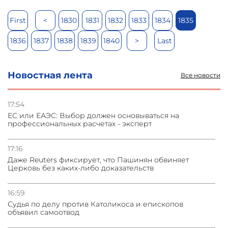
First
<
1830
1831
1832
1833
1834
1835
1836
1837
1838
1839
1840
>
Last
Новостная лента
Все новости
17:54
ЕС или ЕАЭС: Выбор должен основываться на
профессиональных расчетах - эксперт
17:16
Даже Reuters фиксирует, что Пашинян обвиняет
Церковь без каких-либо доказательств
16:59
Судья по делу против Католикоса и епископов
объявил самоотвод