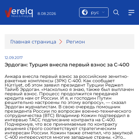
рус
8.08.2026
Главная страница
Регион
12.09.2017
Эрдоган: Турция внесла первый взнос за С-400
Анкара внесла первый взнос за российские зенитно-
ракетные комплексы (ЗРК) C-400. Как сообщает
Hürriyet, об этом заявил президент Турции Реджеп
Тайиб Эрдоган. «Насколько я знаю, также был выплачен
первый взнос. Процесс продолжится передачей
кредита нам от России. И я, и господин Путин
решительно настроены по этому вопросу», — сказал
Эрдоган журналистам. В свою очередь помощник
президента России по вопросам военно-технического
сотрудничества (ВТС) Владимир Кожин подтвердил в
интервью ТАСС подписание контракта на С-400.
Подчеркнув, что все принимаемые по контракту
решения строго соответствуют стратегическим
интересам России. Кожин также отметил, что закупкой
С-400 интересуются многие западные страны. «Это