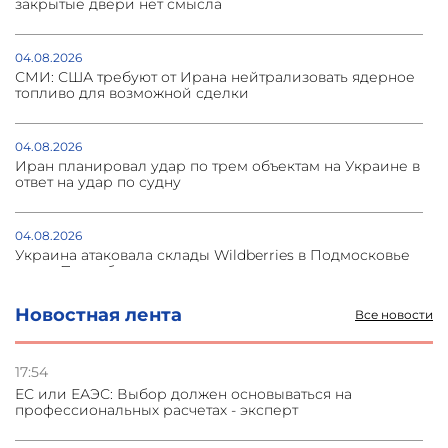
закрытые двери нет смысла
04.08.2026
СМИ: США требуют от Ирана нейтрализовать ядерное
топливо для возможной сделки
04.08.2026
Иран планировал удар по трем объектам на Украине в
ответ на удар по судну
04.08.2026
Украина атаковала склады Wildberries в Подмосковье
и под Петербургом
Новостная лента
Все новости
03.08.2026
Стратегия безопасности ОДКБ допускает применение
ядерного оружия для защиты союзников
17:54
ЕС или ЕАЭС: Выбор должен основываться на
профессиональных расчетах - эксперт
03.08.2026
Нассим Талеб отказался выступить с лекцией в