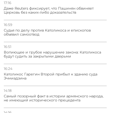
Азербайджане
17:16
Даже Reuters фиксирует, что Пашинян обвиняет
Церковь без каких-либо доказательств
31.07.2026
Сотрудничество и очереди – детали визита главы
погрануправления СНБ Армении в Тбилиси
16:59
Судья по делу против Католикоса и епископов
объявил самоотвод
16:51
Вопиющее и грубое нарушение закона: Католикоса
будут судить за закрытыми дверьми
16:24
Католикос Гарегин Второй прибыл к зданию суда
Эчмиадзина
14:18
Самый позорный факт в истории армянского народа,
не имеющий исторического прецедента
14:16