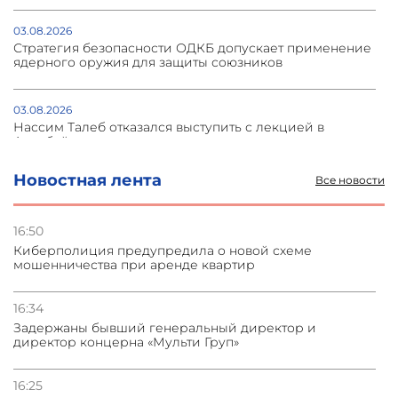
03.08.2026
Стратегия безопасности ОДКБ допускает применение
ядерного оружия для защиты союзников
03.08.2026
Нассим Талеб отказался выступить с лекцией в
Азербайджане
Новостная лента
Все новости
31.07.2026
Сотрудничество и очереди – детали визита главы
погрануправления СНБ Армении в Тбилиси
16:50
Киберполиция предупредила о новой схеме
мошенничества при аренде квартир
31.07.2026
Грузия развивается несмотря на внешние шоки и
вызовы – минэкономики Грузии
16:34
Задержаны бывший генеральный директор и
директор концерна «Мульти Груп»
31.07.2026
Трамп готов дать шанс переговорам с Ираном при
условии прекращения огня
16:25