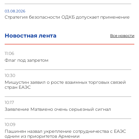
03.08.2026
Стратегия безопасности ОДКБ допускает применение
ядерного оружия для защиты союзников
Новостная лента
Все новости
03.08.2026
Нассим Талеб отказался выступить с лекцией в
Азербайджане
11:06
Флаг под запретом
31.07.2026
Сотрудничество и очереди – детали визита главы
10:30
погрануправления СНБ Армении в Тбилиси
Мишустин заявил о росте взаимных торговых связей
стран ЕАЭС
31.07.2026
Грузия развивается несмотря на внешние шоки и
10:17
вызовы – минэкономики Грузии
Заявление Матвиено очень серьезный сигнал
10:09
Пашинян назвал укрепление сотрудничества с ЕАЭС
одним из приоритетов Армении