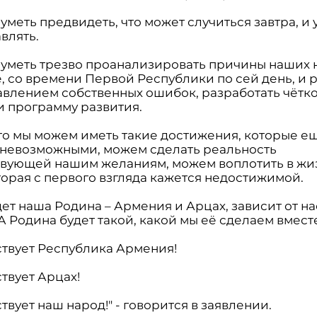
меть предвидеть, что может случиться завтра, и 
влять.
уметь трезво проанализировать причины наших н
, со времени Первой Республики по сей день, и 
авлением собственных ошибок, разработать чётк
и программу развития.
что мы можем иметь такие достижения, которые е
 невозможными, можем сделать реальность
твующей нашим желаниям, можем воплотить в жиз
торая с первого взгляда кажется недостижимой.
ет наша Родина – Армения и Арцах, зависит от нас
А Родина будет такой, какой мы её сделаем вмест
ствует Республика Армения!
твует Арцах!
твует наш народ!" - говорится в заявлении.