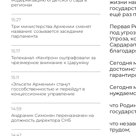
модернизацию 61 детского сада в
жизни на
регионах
государс
ещё раз п
15:27
Первая Р
Три министерства Армении сменят
названия: созывается заседание
под угро
парламента
Угроза, 
Сардарап
благодар
15:17
Телеканал «Кентрон» оштрафовали за
чрезмерное внимание к Царукяну
Сегодня 
достоинс
гарантир
15:11
«Эльсети Армении» станут
Сегодня 
госсобственностью и перейдут в
нуждаемся
концессионное управление
что Роди
14:59
государс
Андраник Симонян переназначен на
должность директора СНБ
что неза
трудом;
14:42