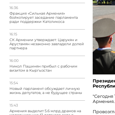
16:36
Фракция «Сильная Армения»
бойкотирует заседание парламента
ради поддержки Католикоса
16:15
СК Армении утверждает: Царукян и
Арустамян незаконно завладели долей
партнера
16:00
Никол Пашинян прибыл с рабочим
визитом в Кыргызстан
Президе
15:54
Республи
Новый парламент обсуждает личную
жизнь депутатов, а не будущее страны
"Сегодня
Армения.
15:43
Армения выделит 5.6 млрд драмов на
Провозгл