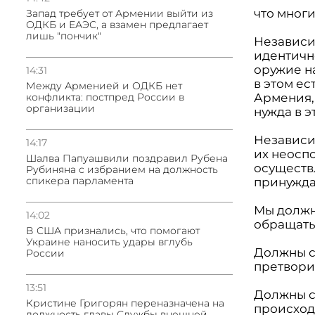
что многи
Запад требует от Армении выйти из
ОДКБ и ЕАЭС, а взамен предлагает
лишь "пончик"
Независи
идентично
оружие на
14:31
в этом ес
Между Арменией и ОДКБ нет
конфликта: постпред России в
Армения,
организации
нужда в 
Независи
14:17
их неосп
Шалва Папуашвили поздравил Рубена
осуществ
Рубиняна с избранием на должность
спикера парламента
принужда
Мы должны
14:02
обращать
В США признались, что помогают
Украине наносить удары вглубь
Должны с
России
претворит
13:51
Должны су
Кристине Григорян переназначена на
происходи
должность главы Службы внешней