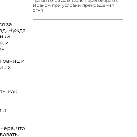
Трамп готов дать шанс переговорам с
Ираном при условии прекращения
огня
ся за
ад. Нужда
лики
, и
я.
 границ и
и их
ь, как
 и
чера, что
вовать.