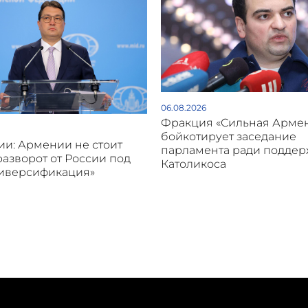
06.08.2026
Фракция «Сильная Арме
бойкотирует заседание
и: Армении не стоит
парламента ради подде
разворот от России под
Католикоса
диверсификация»