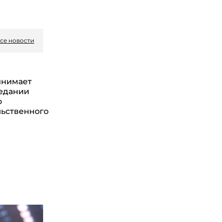
се новости
инимает
седании
о
ьственного