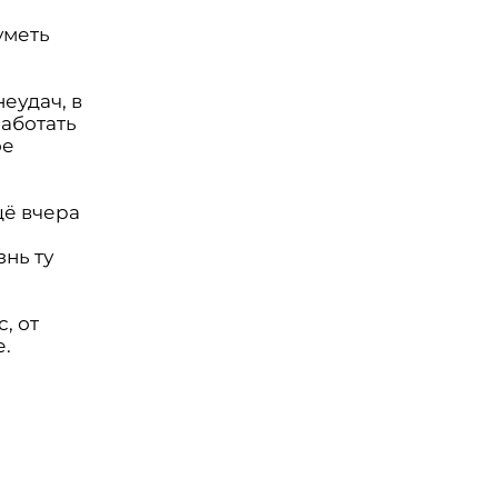
уметь
еудач, в
работать
ое
щё вчера
нь ту
, от
е.