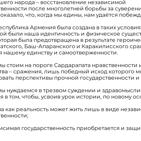
шего народа – восстановление независимой
твенности после многолетней борьбы за суверени
оказало, что, когда мы едины, нам удаётся побежд
еспублика Армения была создана в таких условиях
зой были наша идентичность и физическое сущес
которая была предотвращена в результате героич
атского, Баш-Апаранского и Каракилисского сра
я нашему единству и самоотверженности.
мы стоим на пороге Сардарапата нравственности 
тва – сражения, лишь победный исход которого 
овать перспективы прочной государственности и 
мы нуждаемся в трезвом суждении и здравомысли
 в том, чтобы, усвоив урок истории, по новому ос
на как реальность может жить лишь в виде незав
твенности;
висимая государственность приобретается и защи