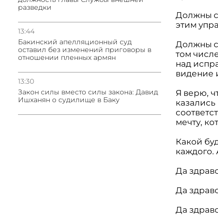
разведки
Должны су
этим упра
13:44
Бакинский апелляционный суд
Должны с
оставил без изменений приговоры в
том числе
отношении пленных армян
над испр
видение 
13:30
Закон силы вместо силы закона: Давид
Я верю, 
Ишханян о судилище в Баку
казались
соответс
мечту, ко
Какой буд
каждого. 
Да здрав
Да здравс
Да здравс