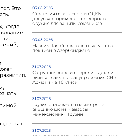
тет. Это
03.08.2026
Стратегия безопасности ОДКБ
ать.
допускает применение ядерного
оружия для защиты союзников
, когда
твование.
еских
03.08.2026
жений,
Нассим Талеб отказался выступить с
лекцией в Азербайджане
и
31.07.2026
может
Сотрудничество и очереди – детали
развития.
визита главы погрануправления СНБ
Армении в Тбилиси
и,
ознать:
31.07.2026
Грузия развивается несмотря на
исимой
внешние шоки и вызовы –
минэкономики Грузии
щается с
31.07.2026