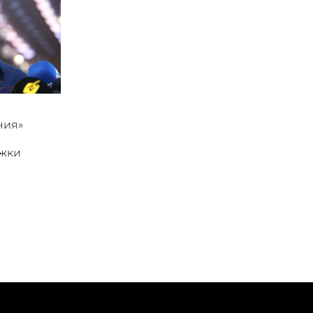
ния»
ржки