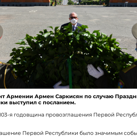
нт Армении Армен Саркисян по случаю Праздн
ки выступил с посланием.
 103-я годовщина провозглашения Первой Респуб
ашение Первой Республики было значимым собы