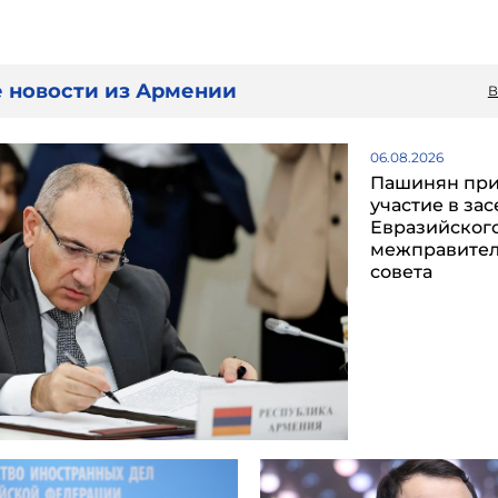
 новости из Армении
В
06.08.2026
Пашинян пр
участие в за
Евразийског
межправител
совета