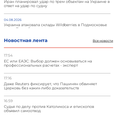
Иран планировал удар по трем объектам на Украине в
ответ на удар по судну
04.08.2026
Украина атаковала склады Wildberries в Подмосковье
и под Петербургом
Новостная лента
Все новости
03.08.2026
Стратегия безопасности ОДКБ допускает применение
ядерного оружия для защиты союзников
17:54
ЕС или ЕАЭС: Выбор должен основываться на
профессиональных расчетах - эксперт
03.08.2026
Нассим Талеб отказался выступить с лекцией в
Азербайджане
17:16
Даже Reuters фиксирует, что Пашинян обвиняет
Церковь без каких-либо доказательств
31.07.2026
Сотрудничество и очереди – детали визита главы
погрануправления СНБ Армении в Тбилиси
16:59
Судья по делу против Католикоса и епископов
объявил самоотвод