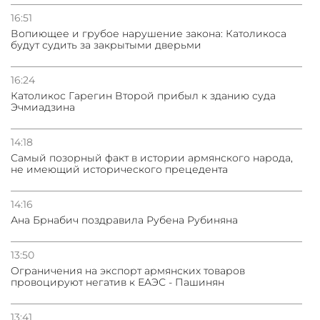
16:51
Вопиющее и грубое нарушение закона: Католикоса
будут судить за закрытыми дверьми
16:24
Католикос Гарегин Второй прибыл к зданию суда
Эчмиадзина
14:18
Самый позорный факт в истории армянского народа,
не имеющий исторического прецедента
14:16
Ана Брнабич поздравила Рубена Рубиняна
13:50
Oграничения на экспорт армянских товаров
провоцируют негатив к ЕАЭС - Пашинян
13:41