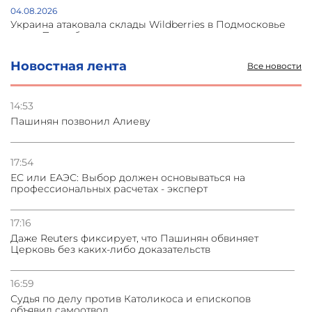
04.08.2026
Украина атаковала склады Wildberries в Подмосковье
и под Петербургом
Новостная лента
Все новости
03.08.2026
Стратегия безопасности ОДКБ допускает применение
ядерного оружия для защиты союзников
14:53
Пашинян позвонил Алиеву
03.08.2026
Нассим Талеб отказался выступить с лекцией в
Азербайджане
17:54
ЕС или ЕАЭС: Выбор должен основываться на
профессиональных расчетах - эксперт
31.07.2026
Сотрудничество и очереди – детали визита главы
погрануправления СНБ Армении в Тбилиси
17:16
Даже Reuters фиксирует, что Пашинян обвиняет
Церковь без каких-либо доказательств
16:59
Судья по делу против Католикоса и епископов
объявил самоотвод