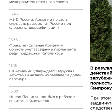
межправительственного совета
16:46
МИД России: Армении не стоит
скрывать разворот от России под
словом «диверсификация»
16:36
Фракция «Сильная Армения»
бойкотирует заседание парламента
ради поддержки Католикоса
16:15
В резуль
СК Армении утверждает: Царукян и
действий
Арустамян незаконно завладели долей
зарубежн
партнера
полность
Генпрок
16:00
Никол Пашинян прибыл с рабочим
При этом 
визитом в Кыргызстан
выдвинут
следстве