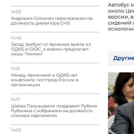
Автобус 
около Це
14:59
версии, 
Андраник Симонян переназначен на
сидений а
должность директора СНБ
осколочн
14:42
Запад требует от Армении выйти из
ОДКБ и ЕАЭС, а взамен предлагает
лишь "пончик"
Другие
14:31
Между Арменией и ОДКБ нет
конфликта: постпред России в
организации
14:17
Шалва Папуашвили поздравил Рубена
Рубиняна с избранием на должность
спикера парламента
14:02