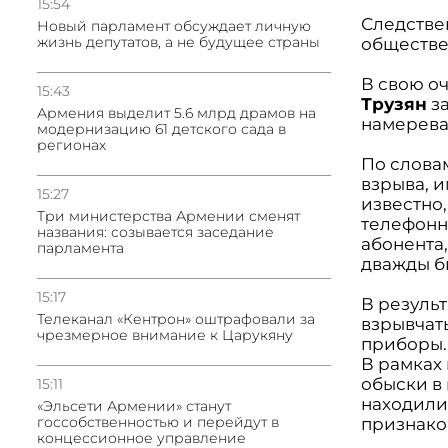
15:54
Следстве
Новый парламент обсуждает личную
жизнь депутатов, а не будущее страны
обществе
В свою о
15:43
Трузян
за
Армения выделит 5.6 млрд драмов на
намерева
модернизацию 61 детского сада в
регионах
По слова
взрыва, 
15:27
известно
Три министерства Армении сменят
телефонн
названия: созывается заседание
абонента
парламента
дважды б
15:17
В резуль
Телеканал «Кентрон» оштрафовали за
взрывчат
чрезмерное внимание к Царукяну
приборы.
В рамках
обыски в 
15:11
находилис
«Эльсети Армении» станут
госсобственностью и перейдут в
признаков
концессионное управление