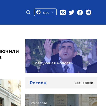
рус
лючили
в
Следующая новость
Регион
Все новости
05.08.2026