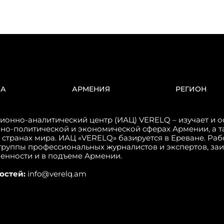
КА
АРМЕНИЯ
РЕГИОН
онно-аналитический центр (ИАЦ) VERELQ – изучает и о
но-политической и экономической сферах Армении, а т
 странах мира. ИАЦ «VERELQ» базируется в Ереване. Ра
группы профессиональных журналистов и экспертов, за
венности и в подъеме Армении.
остей:
info@verelq.am