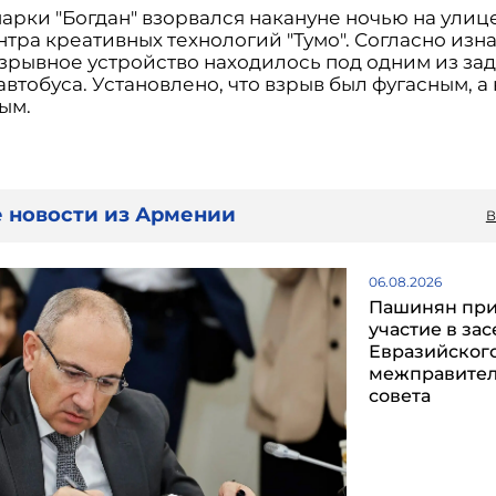
марки "Богдан" взорвался накануне ночью на улиц
нтра креативных технологий "Тумо". Согласно изн
взрывное устройство находилось под одним из за
втобуса. Установлено, что взрыв был фугасным, а
ым.
 новости из Армении
В
06.08.2026
Пашинян пр
участие в за
Евразийског
межправител
совета