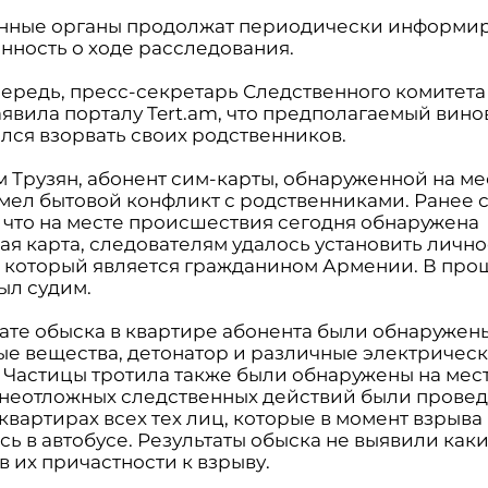
нные органы продолжат периодически информи
нность о ходе расследования.
чередь, пресс-секретарь Следственного комитет
явила порталу Tert.am, что предполагаемый вин
лся взорвать своих родственников.
м Трузян, абонент сим-карты, обнаруженной на ме
имел бытовой конфликт с родственниками. Ранее 
, что на месте происшествия сегодня обнаружена
ая карта, следователям удалось установить лично
, который является гражданином Армении. В про
ыл судим.
тате обыска в квартире абонента были обнаружен
ые вещества, детонатор и различные электричес
 Частицы тротила также были обнаружены на мест
 неотложных следственных действий были прове
квартирах всех тех лиц, которые в момент взрыва
ь в автобусе. Результаты обыска не выявили как
 их причастности к взрыву.