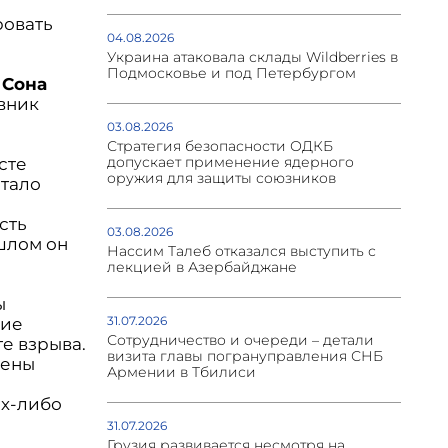
ровать
04.08.2026
Украина атаковала склады Wildberries в
Подмосковье и под Петербургом
а
Сона
овник
03.08.2026
Стратегия безопасности ОДКБ
допускает применение ядерного
сте
оружия для защиты союзников
стало
сть
03.08.2026
шлом он
Нассим Талеб отказался выступить с
лекцией в Азербайджане
ы
31.07.2026
кие
Сотрудничество и очереди – детали
е взрыва.
визита главы погрануправления СНБ
дены
Армении в Тбилиси
их-либо
31.07.2026
Грузия развивается несмотря на