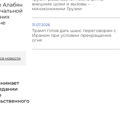
внешние шоки и вызовы –
е Алабян
минэкономики Грузии
ачальной
дних
 не
31.07.2026
Трамп готов дать шанс переговорам с
Ираном при условии прекращения
огня
се новости
инимает
седании
о
ьственного