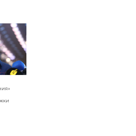
ния»
ржки