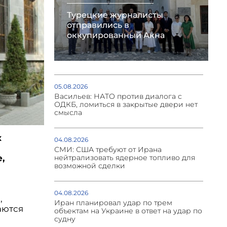
Турецкие журналисты
отправились в
оккупированный Акна
05.08.2026
Васильев: НАТО против диалога с
ОДКБ, ломиться в закрытые двери нет
смысла
х
04.08.2026
СМИ: США требуют от Ирана
,
нейтрализовать ядерное топливо для
возможной сделки
04.08.2026
,
Иран планировал удар по трем
аются
объектам на Украине в ответ на удар по
судну