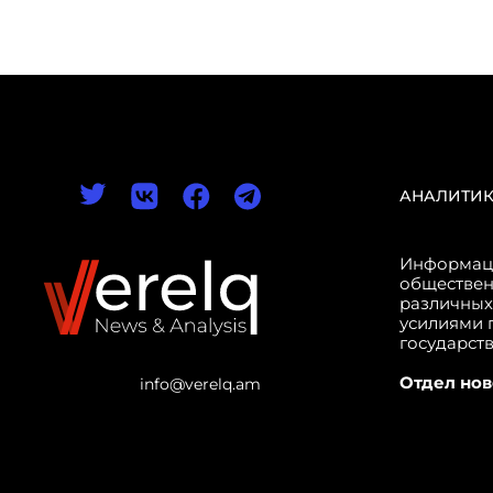
АНАЛИТИ
Информаци
обществен
различных
усилиями 
государст
Отдел нов
info@verelq.am