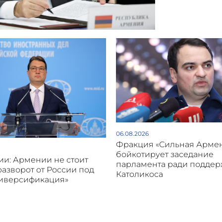
06.08.2026
Фракция «Сильная Арме
бойкотирует заседание
и: Армении не стоит
парламента ради подде
разворот от России под
Католикоса
диверсификация»