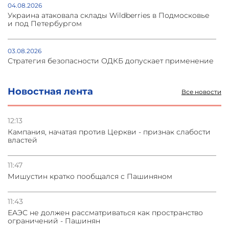
04.08.2026
Украина атаковала склады Wildberries в Подмосковье
и под Петербургом
03.08.2026
Стратегия безопасности ОДКБ допускает применение
ядерного оружия для защиты союзников
Новостная лента
Все новости
03.08.2026
Нассим Талеб отказался выступить с лекцией в
Азербайджане
12:13
Кампания, начатая против Церкви - признак слабости
властей
31.07.2026
Сотрудничество и очереди – детали визита главы
погрануправления СНБ Армении в Тбилиси
11:47
Мишустин кратко пообщался с Пашиняном
31.07.2026
Грузия развивается несмотря на внешние шоки и
11:43
вызовы – минэкономики Грузии
ЕАЭС не должен рассматриваться как пространство
ограничений - Пашинян