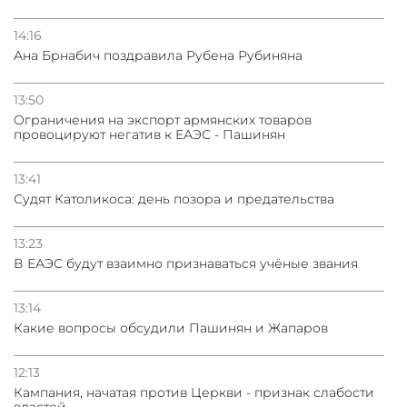
14:16
Ана Брнабич поздравила Рубена Рубиняна
13:50
Oграничения на экспорт армянских товаров
провоцируют негатив к ЕАЭС - Пашинян
13:41
Судят Католикоса: день позора и предательства
13:23
В ЕАЭС будут взаимно признаваться учёные звания
13:14
Какие вопросы обсудили Пашинян и Жапаров
12:13
Кампания, начатая против Церкви - признак слабости
властей