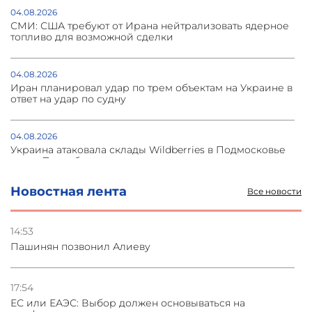
04.08.2026
СМИ: США требуют от Ирана нейтрализовать ядерное
топливо для возможной сделки
04.08.2026
Иран планировал удар по трем объектам на Украине в
ответ на удар по судну
04.08.2026
Украина атаковала склады Wildberries в Подмосковье
и под Петербургом
Новостная лента
Все новости
03.08.2026
Стратегия безопасности ОДКБ допускает применение
ядерного оружия для защиты союзников
14:53
Пашинян позвонил Алиеву
03.08.2026
Нассим Талеб отказался выступить с лекцией в
Азербайджане
17:54
ЕС или ЕАЭС: Выбор должен основываться на