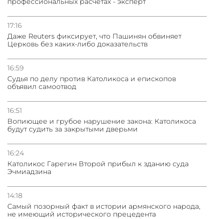
профессиональных расчетах - эксперт
31.07.2026
Сотрудничество и очереди – детали визита главы
погрануправления СНБ Армении в Тбилиси
17:16
Даже Reuters фиксирует, что Пашинян обвиняет
Церковь без каких-либо доказательств
16:59
Судья по делу против Католикоса и епископов
объявил самоотвод
16:51
Вопиющее и грубое нарушение закона: Католикоса
будут судить за закрытыми дверьми
16:24
Католикос Гарегин Второй прибыл к зданию суда
Эчмиадзина
14:18
Самый позорный факт в истории армянского народа,
не имеющий исторического прецедента