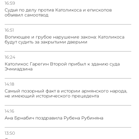
погрануправления СНБ Армении в Тбилиси
16:59
Судья по делу против Католикоса и епископов
объявил самоотвод
16:51
Вопиющее и грубое нарушение закона: Католикоса
будут судить за закрытыми дверьми
16:24
Католикос Гарегин Второй прибыл к зданию суда
Эчмиадзина
14:18
Самый позорный факт в истории армянского народа,
не имеющий исторического прецедента
14:16
Ана Брнабич поздравила Рубена Рубиняна
13:50