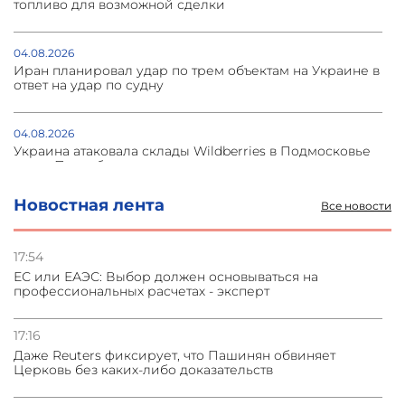
топливо для возможной сделки
04.08.2026
Иран планировал удар по трем объектам на Украине в
ответ на удар по судну
04.08.2026
Украина атаковала склады Wildberries в Подмосковье
и под Петербургом
Новостная лента
Все новости
03.08.2026
Стратегия безопасности ОДКБ допускает применение
ядерного оружия для защиты союзников
17:54
ЕС или ЕАЭС: Выбор должен основываться на
профессиональных расчетах - эксперт
03.08.2026
Нассим Талеб отказался выступить с лекцией в
Азербайджане
17:16
Даже Reuters фиксирует, что Пашинян обвиняет
Церковь без каких-либо доказательств
31.07.2026
Сотрудничество и очереди – детали визита главы