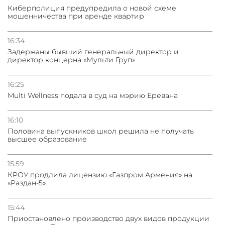
Киберполиция предупредила о новой схеме
мошенничества при аренде квартир
31.07.2026
Грузия развивается несмотря на внешние шоки и
вызовы – минэкономики Грузии
16:34
Задержаны бывший генеральный директор и
директор концерна «Мульти Груп»
31.07.2026
Трамп готов дать шанс переговорам с Ираном при
условии прекращения огня
16:25
Multi Wellness подала в суд на мэрию Еревана
16:10
Половина выпускников школ решила не получать
высшее образование
15:59
КРОУ продлила лицензию «Газпром Армения» на
«Раздан-5»
15:44
Приостановлено производство двух видов продукции