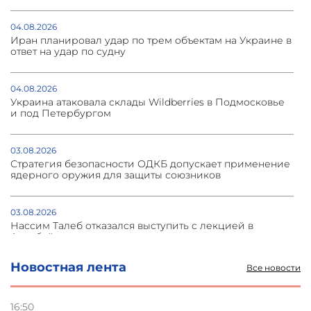
04.08.2026
Иран планировал удар по трем объектам на Украине в
ответ на удар по судну
04.08.2026
Украина атаковала склады Wildberries в Подмосковье
и под Петербургом
03.08.2026
Стратегия безопасности ОДКБ допускает применение
ядерного оружия для защиты союзников
03.08.2026
Нассим Талеб отказался выступить с лекцией в
Азербайджане
Новостная лента
Все новости
31.07.2026
Сотрудничество и очереди – детали визита главы
погрануправления СНБ Армении в Тбилиси
16:50