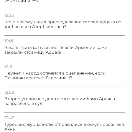
компании «Ост»
15:33
Кто и почему начал преследование героев Арцаха по
требованию Азербайджана?
15:01
Чахоян признал главное: власти Армении сами
закрыли страницу Арцаха
14:11
Неужели народ останется в оцепенении, если
Пашинян арестует Гарегина II?
13:58
Второе уголовное дело в отношении Камо Ареяна
направлено в суд
13:47
Турецкие журналисты отправились в оккупированный
Акна