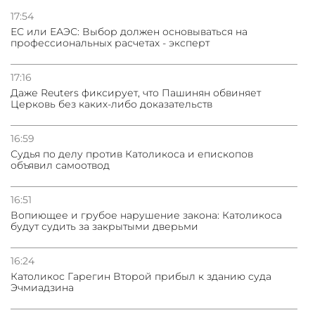
Нассим Талеб отказался выступить с лекцией в
Азербайджане
17:54
ЕС или ЕАЭС: Выбор должен основываться на
профессиональных расчетах - эксперт
31.07.2026
Сотрудничество и очереди – детали визита главы
погрануправления СНБ Армении в Тбилиси
17:16
Даже Reuters фиксирует, что Пашинян обвиняет
Церковь без каких-либо доказательств
16:59
Судья по делу против Католикоса и епископов
объявил самоотвод
16:51
Вопиющее и грубое нарушение закона: Католикоса
будут судить за закрытыми дверьми
16:24
Католикос Гарегин Второй прибыл к зданию суда
Эчмиадзина