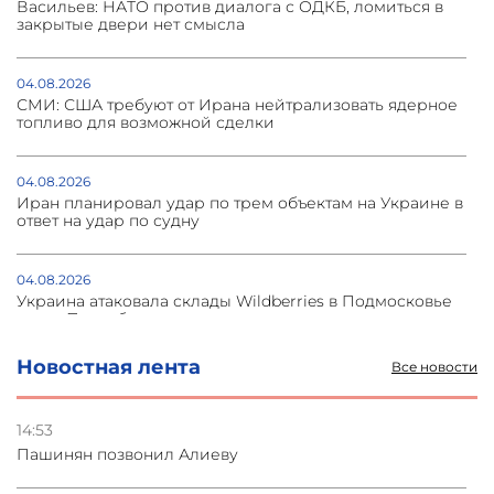
Васильев: НАТО против диалога с ОДКБ, ломиться в
закрытые двери нет смысла
04.08.2026
СМИ: США требуют от Ирана нейтрализовать ядерное
топливо для возможной сделки
04.08.2026
Иран планировал удар по трем объектам на Украине в
ответ на удар по судну
04.08.2026
Украина атаковала склады Wildberries в Подмосковье
и под Петербургом
Новостная лента
Все новости
03.08.2026
Стратегия безопасности ОДКБ допускает применение
ядерного оружия для защиты союзников
14:53
Пашинян позвонил Алиеву
03.08.2026