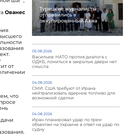
Мой шаг”,
Турецкие журналисты
та
Ованес
отправились в
оккупированный Акна
ния
 высшего
ельности
азования
05.08.2026
ект.
Васильев: НАТО против диалога с
е
ОДКБ, ломиться в закрытые двери нет
ит от
смысла
величении
04.08.2026
СМИ: США требуют от Ирана
нейтрализовать ядерное топливо для
ем, что
возможной сделки
опросе
ень
04.08.2026
едачи
Иран планировал удар по трем
объектам на Украине в ответ на удар по
судну
азования.