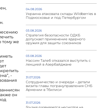
ен,
04.08.2026
Украина атаковала склады Wildberries в
Подмосковье и под Петербургом
н.
03.08.2026
внесению
Стратегия безопасности ОДКБ
печить
допускает применение ядерного
о тому же
оружия для защиты союзников
 иметь
03.08.2026
Нассим Талеб отказался выступить с
ет
лекцией в Азербайджане
дет
акрепить
на”, -
31.07.2026
азования
Сотрудничество и очереди – детали
визита главы погрануправления СНБ
Ованнисян
Армении в Тбилиси
Также он
иод
31.07.2026
Грузия развивается несмотря на