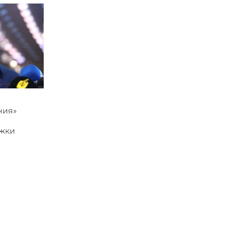
ния»
ржки