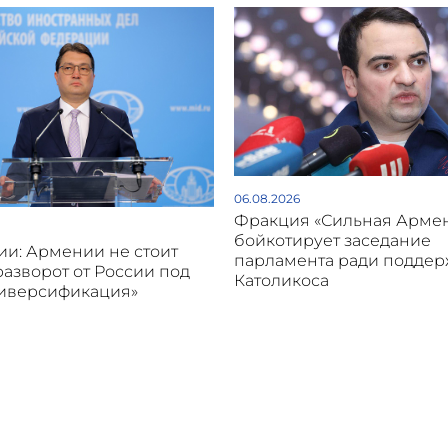
06.08.2026
Фракция «Сильная Арме
бойкотирует заседание
и: Армении не стоит
парламента ради подде
разворот от России под
Католикоса
диверсификация»