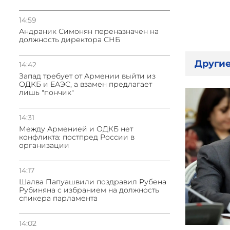
14:59
Андраник Симонян переназначен на
должность директора СНБ
Другие
14:42
Запад требует от Армении выйти из
ОДКБ и ЕАЭС, а взамен предлагает
лишь "пончик"
14:31
Между Арменией и ОДКБ нет
конфликта: постпред России в
организации
14:17
Шалва Папуашвили поздравил Рубена
Рубиняна с избранием на должность
спикера парламента
14:02