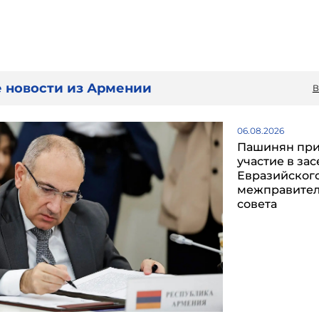
 новости из Армении
В
06.08.2026
Пашинян пр
участие в за
Евразийског
межправител
совета