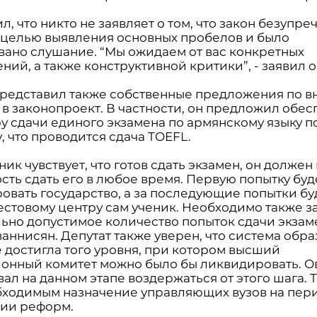
л, что никто не заявляет о том, что закон безупреч
 целью выявления основных пробелов и было
вано слушание. “Мы ожидаем от вас конкретных
ий, а также конструктивной критики”, - заявил о
представил также собственные предложения по 
 в законопроект. В частности, он предложил обес
у сдачи единого экзамена по армянскому языку п
 что проводится сдача TOEFL.
ник чувствует, что готов сдать экзамен, он должен
сть сдать его в любое время. Первую попытку буд
овать государство, а за последующие попытки бу
тестовому центру сам ученик. Необходимо также з
ьно допустимое количество попыток сдачи экзаме
аннисян. Депутат также уверен, что система обр
е достигла того уровня, при котором высший
ионный комитет можно было бы ликвидировать. 
ал на данном этапе воздержаться от этого шага. 
бходимым назначение управляющих вузов на пер
ии реформ.