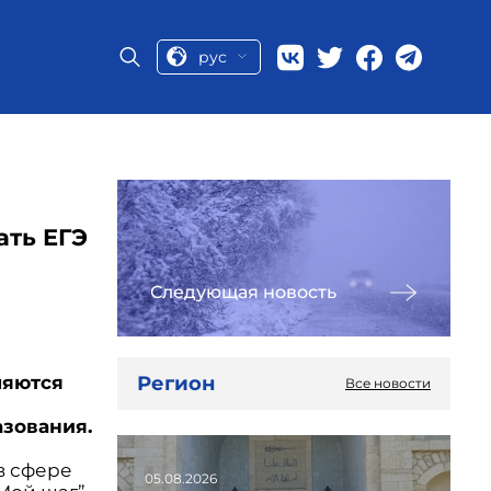
рус
ать ЕГЭ
Следующая новость
Регион
ляются
Все новости
азования.
в сфере
05.08.2026