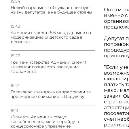
15:54
Новый парламент обсуждает личную
Он отмети
жизнь депутатов, а не будущее страны
именно с
организо
15:43
предложен
Армения выделит 5.6 млрд драмов на
модернизацию 61 детского сада в
Депутат 
регионах
поправок
процедур
принципу,
15:27
Три министерства Армении сменят
названия: созывается заседание
”Если уче
парламента
возможно
финансир
платить 
15:17
максимал
Телеканал «Кентрон» оштрафовали за
заявил Ов
чрезмерное внимание к Царукяну
страны н
аттестац
15:11
посоветов
«Эльсети Армении» станут
счел нео
госсобственностью и перейдут в
реализац
концессионное управление