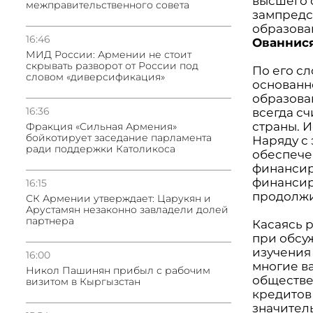
высшего о
межправительственного совета
зампредс
образова
16:46
Ованнис
МИД России: Армении не стоит
скрывать разворот от России под
По его с
словом «диверсификация»
основанн
образова
16:36
всегда с
страны. 
Фракция «Сильная Армения»
бойкотирует заседание парламента
Наряду с 
ради поддержки Католикоса
обеспече
финансир
финансир
16:15
продолжи
СК Армении утверждает: Царукян и
Арустамян незаконно завладели долей
партнера
Касаясь р
при обсу
изучения
16:00
многие в
Никол Пашинян прибыл с рабочим
обществе
визитом в Кыргызстан
кредитов 
значител