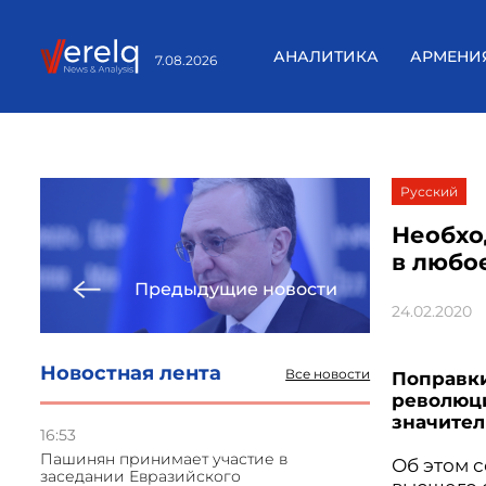
АНАЛИТИКА
АРМЕНИ
7.08.2026
Русский
Необхо
в любо
Предыдущие новости
24.02.2020
Новостная лента
Все новости
Поправки
революц
значител
16:53
Пашинян принимает участие в
Об этом 
заседании Евразийского