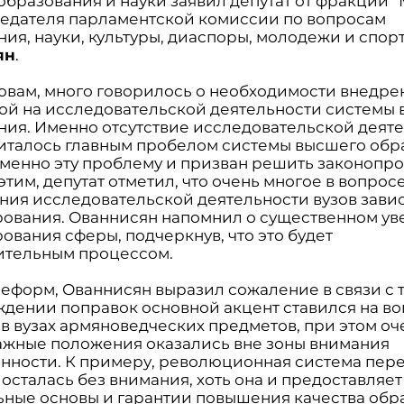
бразования и науки заявил депутат от фракции “
едателя парламентской комиссии по вопросам
ния, науки, культуры, диаспоры, молодежи и спор
ян
.
ловам, много говорилось о необходимости внедре
ой на исследовательской деятельности системы
ния. Именно отсутствие исследовательской деят
читалось главным пробелом системы высшего обр
Именно эту проблему и призван решить законопро
этим, депутат отметил, что очень многое в вопрос
ния исследовательской деятельности вузов завис
ования. Ованнисян напомнил о существенном у
ования сферы, подчеркнув, что это будет
тельным процессом.
еформ, Ованнисян выразил сожаление в связи с т
ждении поправок основной акцент ставился на в
 в вузах армяноведческих предметов, при этом оч
ажные положения оказались вне зоны внимания
нности. К примеру, революционная система пер
осталась без внимания, хоть она и предоставляет
ьные основы и гарантии повышения качества обр