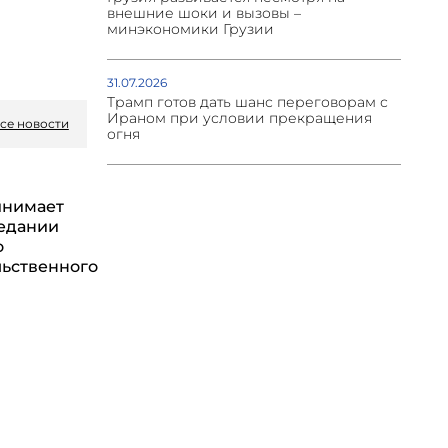
внешние шоки и вызовы –
минэкономики Грузии
31.07.2026
Трамп готов дать шанс переговорам с
Ираном при условии прекращения
се новости
огня
инимает
седании
о
ьственного