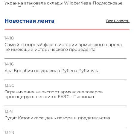
Украина атаковала склады Wildberries в Подмосковье
и под Петербургом
Новостная лента
Все новости
03.08.2026
Стратегия безопасности ОДКБ допускает применение
ядерного оружия для защиты союзников
14:18
Самый позорный факт в истории армянского народа,
не имеющий исторического прецедента
03.08.2026
Нассим Талеб отказался выступить с лекцией в
Азербайджане
14:16
Ана Брнабич поздравила Рубена Рубиняна
31.07.2026
Сотрудничество и очереди – детали визита главы
13:50
погрануправления СНБ Армении в Тбилиси
Oграничения на экспорт армянских товаров
провоцируют негатив к ЕАЭС - Пашинян
13:41
Судят Католикоса: день позора и предательства
13:23