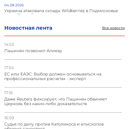
04.08.2026
Украина атаковала склады Wildberries в Подмосковье
и под Петербургом
Новостная лента
Все новости
03.08.2026
Стратегия безопасности ОДКБ допускает применение
ядерного оружия для защиты союзников
14:53
Пашинян позвонил Алиеву
03.08.2026
Нассим Талеб отказался выступить с лекцией в
Азербайджане
17:54
ЕС или ЕАЭС: Выбор должен основываться на
профессиональных расчетах - эксперт
31.07.2026
Сотрудничество и очереди – детали визита главы
погрануправления СНБ Армении в Тбилиси
17:16
Даже Reuters фиксирует, что Пашинян обвиняет
Церковь без каких-либо доказательств
16:59
Судья по делу против Католикоса и епископов
объявил самоотвод