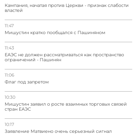
Кампания, начатая против Церкви - признак слабости
властей
31.07.2026
Сотрудничество и очереди – детали визита главы
погрануправления СНБ Армении в Тбилиси
11:47
Мишустин кратко пообщался с Пашиняном
31.07.2026
Грузия развивается несмотря на внешние шоки и
11:43
вызовы – минэкономики Грузии
ЕАЭС не должен рассматриваться как пространство
ограничений - Пашинян
11:06
Флаг под запретом
10:30
Мишустин заявил о росте взаимных торговых связей
стран ЕАЭС
10:17
Заявление Матвиено очень серьезный сигнал