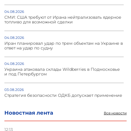
04.08.2026
СМИ: США требуют от Ирана нейтрализовать ядерное
топливо для возможной сделки
04.08.2026
Иран планировал удар по трем объектам на Украине в
ответ на удар по судну
04.08.2026
Украина атаковала склады Wildberries в Подмосковье
и под Петербургом
03.08.2026
Стратегия безопасности ОДКБ допускает применение
ядерного оружия для защиты союзников
Новостная лента
Все новости
03.08.2026
Нассим Талеб отказался выступить с лекцией в
Азербайджане
12:13