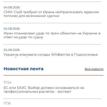
04.08.2026
СМИ: США требуют от Ирана нейтрализовать ядерное
топливо для возможной сделки
04.08.2026
Иран планировал удар по трем объектам на Украине в
ответ на удар по судну
04.08.2026
Украина атаковала склады Wildberries в Подмосковье
и под Петербургом
Новостная лента
Все новости
03.08.2026
Стратегия безопасности ОДКБ допускает применение
ядерного оружия для защиты союзников
17:54
ЕС или ЕАЭС: Выбор должен основываться на
профессиональных расчетах - эксперт
03.08.2026
Нассим Талеб отказался выступить с лекцией в
Азербайджане
17:16