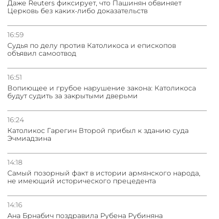
Даже Reuters фиксирует, что Пашинян обвиняет
Церковь без каких-либо доказательств
31.07.2026
Сотрудничество и очереди – детали визита главы
погрануправления СНБ Армении в Тбилиси
16:59
Судья по делу против Католикоса и епископов
объявил самоотвод
16:51
Вопиющее и грубое нарушение закона: Католикоса
будут судить за закрытыми дверьми
16:24
Католикос Гарегин Второй прибыл к зданию суда
Эчмиадзина
14:18
Самый позорный факт в истории армянского народа,
не имеющий исторического прецедента
14:16
Ана Брнабич поздравила Рубена Рубиняна