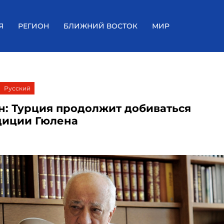
Я
РЕГИОН
БЛИЖНИЙ ВОСТОК
МИР
Русский
н: Турция продолжит добиваться
диции Гюлена