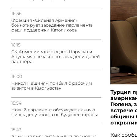
16:36
Фракция «Сильная Армения»
бойкотирует заседание парламента
ради поддержки Католикоса
16:15
СК Армении утверждает: Царукян и
Арустамян незаконно завладели долей
партнера
16:00
Никол Пашинян прибыл с рабочим
визитом в Кыргызстан
Турция п
американ
15:54
Гюлена, 
Новый парламент обсуждает личную
встрече 
жизнь депутатов, а не будущее страны
общины С
открытии
15:43
Как сообщ
Армения выделит 5.6 млрд драмов на