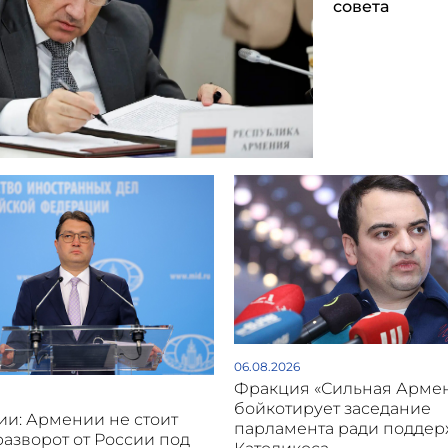
совета
06.08.2026
Фракция «Сильная Арме
бойкотирует заседание
и: Армении не стоит
парламента ради подде
разворот от России под