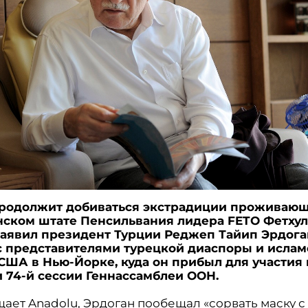
родолжит добиваться экстрадиции проживающ
ском штате Пенсильвания лидера FETO Фетхул
заявил президент Турции Реджеп Тайип Эрдога
с представителями турецкой диаспоры и исла
ША в Нью-Йорке, куда он прибыл для участия 
 74-й сессии Геннассамблеи ООН.
ает Anadolu, Эрдоган пообещал «сорвать маску с