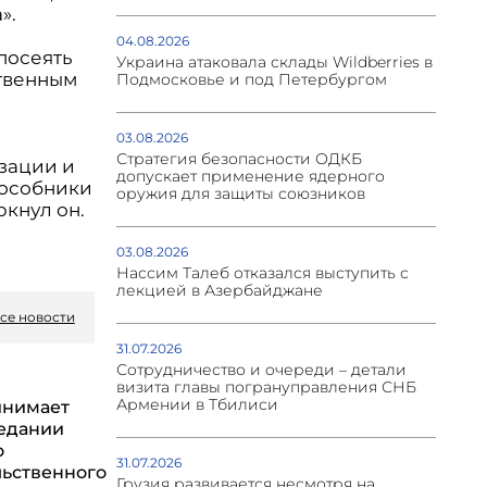
».
04.08.2026
посеять
Украина атаковала склады Wildberries в
твенным
Подмосковье и под Петербургом
03.08.2026
Стратегия безопасности ОДКБ
изации и
допускает применение ядерного
Пособники
оружия для защиты союзников
ркнул он.
03.08.2026
Нассим Талеб отказался выступить с
лекцией в Азербайджане
се новости
31.07.2026
Сотрудничество и очереди – детали
визита главы погрануправления СНБ
Армении в Тбилиси
инимает
седании
о
31.07.2026
ьственного
Грузия развивается несмотря на