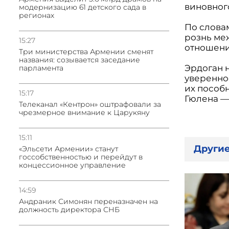
виновного
модернизацию 61 детского сада в
регионах
По слова
рознь ме
15:27
отношени
Три министерства Армении сменят
названия: созывается заседание
Эрдоган 
парламента
увереннос
их пособ
15:17
Гюлена — 
Телеканал «Кентрон» оштрафовали за
чрезмерное внимание к Царукяну
15:11
Другие
«Эльсети Армении» станут
госсобственностью и перейдут в
концессионное управление
14:59
Андраник Симонян переназначен на
должность директора СНБ