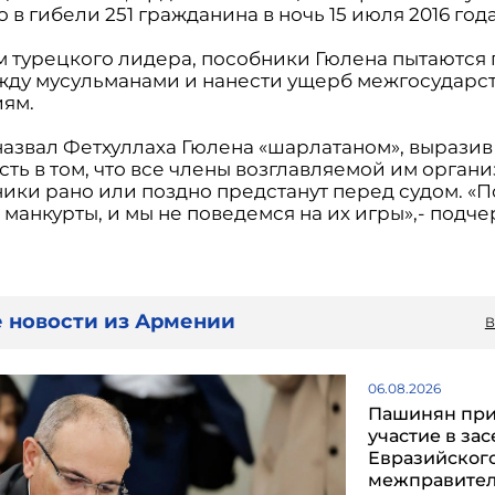
 в гибели 251 гражданина в ночь 15 июля 2016 года
м турецкого лидера, пособники Гюлена пытаются 
жду мусульманами и нанести ущерб межгосударс
ям.
назвал Фетхуллаха Гюлена «шарлатаном», выразив
ть в том, что все члены возглавляемой им орган
ники рано или поздно предстанут перед судом. «
манкурты, и мы не поведемся на их игры»,- подче
 новости из Армении
В
06.08.2026
Пашинян пр
участие в за
Евразийског
межправител