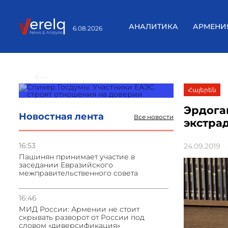
АНАЛИТИКА
АРМЕНИ
6.08.2026
Предыдущие новости
Հայերեն
Эрдога
Новостная лента
Все новости
экстра
16:53
24.09.2019
Пашинян принимает участие в
заседании Евразийского
межправительственного совета
16:46
МИД России: Армении не стоит
скрывать разворот от России под
словом «диверсификация»