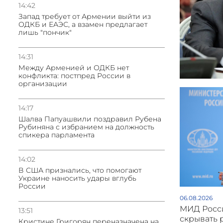
14:42
Запад требует от Армении выйти из
ОДКБ и ЕАЭС, а взамен предлагает
лишь "пончик"
14:31
Между Арменией и ОДКБ нет
конфликта: постпред России в
организации
14:17
Шалва Папуашвили поздравил Рубена
Рубиняна с избранием на должность
спикера парламента
14:02
В США признались, что помогают
Украине наносить удары вглубь
России
06.08.2026
МИД Росси
13:51
скрывать 
Кристине Григорян переназначена на