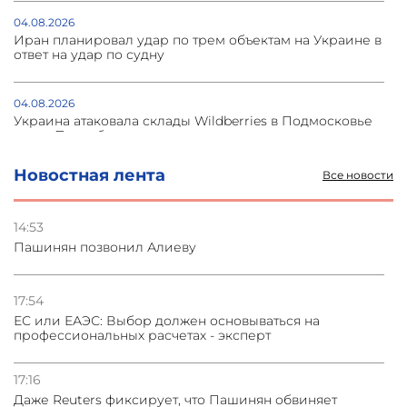
04.08.2026
Иран планировал удар по трем объектам на Украине в
ответ на удар по судну
04.08.2026
Украина атаковала склады Wildberries в Подмосковье
и под Петербургом
Новостная лента
Все новости
03.08.2026
Стратегия безопасности ОДКБ допускает применение
ядерного оружия для защиты союзников
14:53
Пашинян позвонил Алиеву
03.08.2026
Нассим Талеб отказался выступить с лекцией в
Азербайджане
17:54
ЕС или ЕАЭС: Выбор должен основываться на
профессиональных расчетах - эксперт
31.07.2026
Сотрудничество и очереди – детали визита главы
погрануправления СНБ Армении в Тбилиси
17:16
Даже Reuters фиксирует, что Пашинян обвиняет