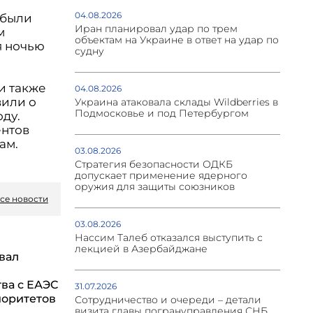
04.08.2026
 были
Иран планировал удар по трем
м
объектам на Украине в ответ на удар по
я ночью
судну
и также
04.08.2026
вили о
Украина атаковала склады Wildberries в
Подмосковье и под Петербургом
оду.
ентов
ам.
03.08.2026
Стратегия безопасности ОДКБ
допускает применение ядерного
оружия для защиты союзников
се новости
03.08.2026
Нассим Талеб отказался выступить с
лекцией в Азербайджане
вал
ва с ЕАЭС
31.07.2026
иоритетов
Сотрудничество и очереди – детали
визита главы погрануправления СНБ