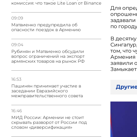
комиссия: что такое Lite Loan от Binance
Для опред
опрошены
09:09
задавали 
Матвиенко предупредила об
по городу
опасности поездок в Армению
В десятк
Сингапур,
09:04
том, что 
Рубинян и Матвиенко обсудили
вопрос ограничений на экспорт
Армения в
армянских товаров на рынок РФ
заявили о
Замыкает 
16:53
Пашинян принимает участие в
Другие
заседании Евразийского
межправительственного совета
16:46
МИД России: Армении не стоит
скрывать разворот от России под
словом «диверсификация»