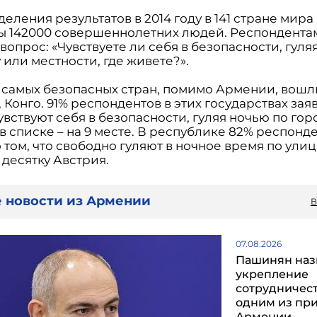
еления результатов в 2014 году в 141 стране мира
 142000 совершеннолетних людей. Респондента
вопрос: «Чувствуете ли себя в безопасности, гуля
 или местности, где живете?».
у самых безопасных стран, помимо Армении, вошл
 Конго. 91% респондентов в этих государствах зая
чувствуют себя в безопасности, гуляя ночью по гор
 списке – на 9 месте. В республике 82% респонд
 том, что свободно гуляют в ночное время по улиц
десятку Австрия.
 новости из Армении
В
07.08.2026
Пашинян наз
укрепление
сотрудничест
одним из пр
Армении