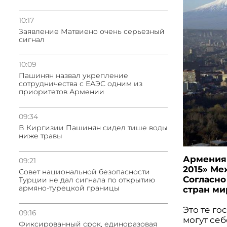
10:17
Заявление Матвиено очень серьезный
сигнал
10:09
Пашинян назвал укрепление
сотрудничества с ЕАЭС одним из
приоритетов Армении
09:34
В Киргизии Пашинян сидел тише воды
ниже травы
Армения 
09:21
2015» Ме
Совет национальной безопасности
Согласно
Турции не дал сигнала по открытию
армяно-турецкой границы
стран ми
Это те го
09:16
могут себ
Фиксированный срок, единоразовая