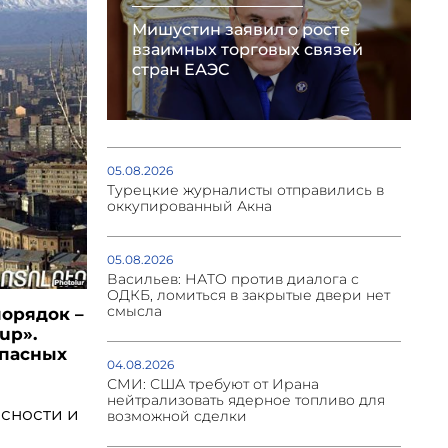
Мишустин заявил о росте
взаимных торговых связей
стран ЕАЭС
05.08.2026
Турецкие журналисты отправились в
оккупированный Акна
05.08.2026
Васильев: НАТО против диалога с
ОДКБ, ломиться в закрытые двери нет
смысла
орядок –
up».
опасных
04.08.2026
СМИ: США требуют от Ирана
нейтрализовать ядерное топливо для
асности и
возможной сделки