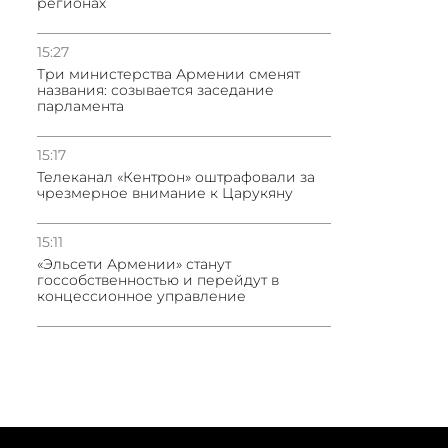
регионах
15:27
Три министерства Армении сменят
названия: созывается заседание
парламента
15:17
Телеканал «Кентрон» оштрафовали за
чрезмерное внимание к Царукяну
15:11
«Эльсети Армении» станут
госсобственностью и перейдут в
концессионное управление