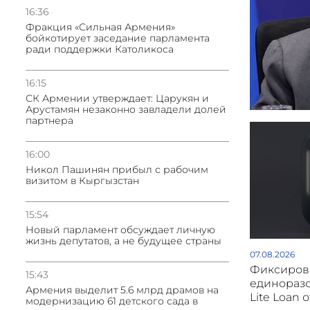
16:36
Фракция «Сильная Армения»
бойкотирует заседание парламента
ради поддержки Католикоса
16:15
СК Армении утверждает: Царукян и
Арустамян незаконно завладели долей
партнера
16:00
Никол Пашинян прибыл с рабочим
визитом в Кыргызстан
15:54
Новый парламент обсуждает личную
жизнь депутатов, а не будущее страны
07.08.2026
Фиксиров
15:43
единоразо
Армения выделит 5.6 млрд драмов на
Lite Loan 
модернизацию 61 детского сада в