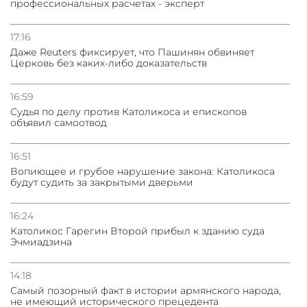
профессиональных расчетах - эксперт
31.07.2026
Сотрудничество и очереди – детали визита главы
погрануправления СНБ Армении в Тбилиси
17:16
Даже Reuters фиксирует, что Пашинян обвиняет
Церковь без каких-либо доказательств
16:59
Судья по делу против Католикоса и епископов
объявил самоотвод
16:51
Вопиющее и грубое нарушение закона: Католикоса
будут судить за закрытыми дверьми
16:24
Католикос Гарегин Второй прибыл к зданию суда
Эчмиадзина
14:18
Самый позорный факт в истории армянского народа,
не имеющий исторического прецедента