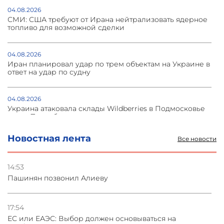
04.08.2026
СМИ: США требуют от Ирана нейтрализовать ядерное
топливо для возможной сделки
04.08.2026
Иран планировал удар по трем объектам на Украине в
ответ на удар по судну
04.08.2026
Украина атаковала склады Wildberries в Подмосковье
и под Петербургом
Новостная лента
Все новости
03.08.2026
Стратегия безопасности ОДКБ допускает применение
ядерного оружия для защиты союзников
14:53
Пашинян позвонил Алиеву
03.08.2026
Нассим Талеб отказался выступить с лекцией в
Азербайджане
17:54
ЕС или ЕАЭС: Выбор должен основываться на