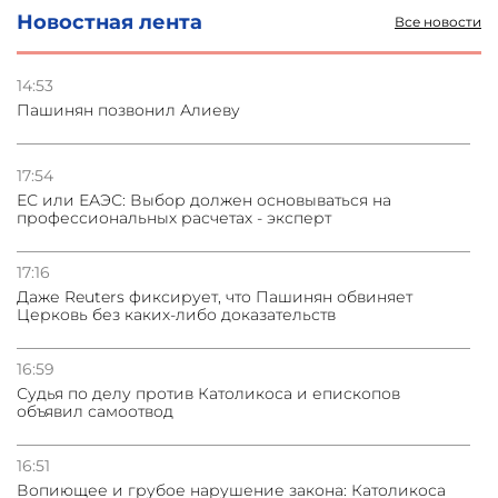
Новостная лента
Все новости
03.08.2026
Стратегия безопасности ОДКБ допускает применение
ядерного оружия для защиты союзников
14:53
Пашинян позвонил Алиеву
03.08.2026
Нассим Талеб отказался выступить с лекцией в
Азербайджане
17:54
ЕС или ЕАЭС: Выбор должен основываться на
профессиональных расчетах - эксперт
31.07.2026
Сотрудничество и очереди – детали визита главы
погрануправления СНБ Армении в Тбилиси
17:16
Даже Reuters фиксирует, что Пашинян обвиняет
Церковь без каких-либо доказательств
16:59
Судья по делу против Католикоса и епископов
объявил самоотвод
16:51
Вопиющее и грубое нарушение закона: Католикоса