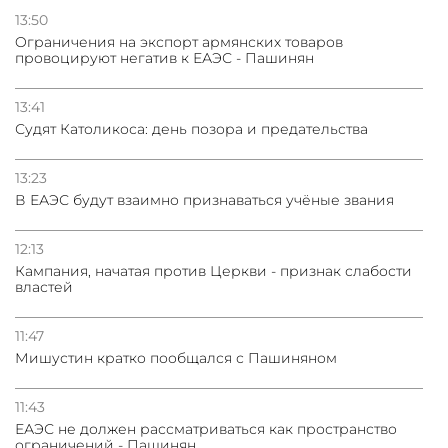
ядерного оружия для защиты союзников
13:50
Oграничения на экспорт армянских товаров
провоцируют негатив к ЕАЭС - Пашинян
03.08.2026
Нассим Талеб отказался выступить с лекцией в
Азербайджане
13:41
Судят Католикоса: день позора и предательства
31.07.2026
Сотрудничество и очереди – детали визита главы
13:23
погрануправления СНБ Армении в Тбилиси
В ЕАЭС будут взаимно признаваться учёные звания
12:13
Кампания, начатая против Церкви - признак слабости
властей
11:47
Мишустин кратко пообщался с Пашиняном
11:43
ЕАЭС не должен рассматриваться как пространство
ограничений - Пашинян