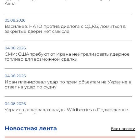
Акна
05.08.2026
Васильев: НАТО против диалога с ОДКБ, ломиться в
закрытые двери нет смысла
04.08.2026
СМИ: США требуют от Ирана нейтрализовать ядерное
топливо для возможной сделки
04.08.2026
Иран планировал удар по трем объектам на Украине в
ответ на удар по судну
04.08.2026
Украина атаковала склады Wildberries в Подмосковье
и под Петербургом
Новостная лента
Все новости
03.08.2026
Стратегия безопасности ОДКБ допускает применение