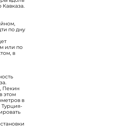
 Кавказа.
ейном,
ти по дну
дет
м или по
том, в
ность
за.
о, Пекин
в этом
ометров в
 Турция-
ировать
остановки