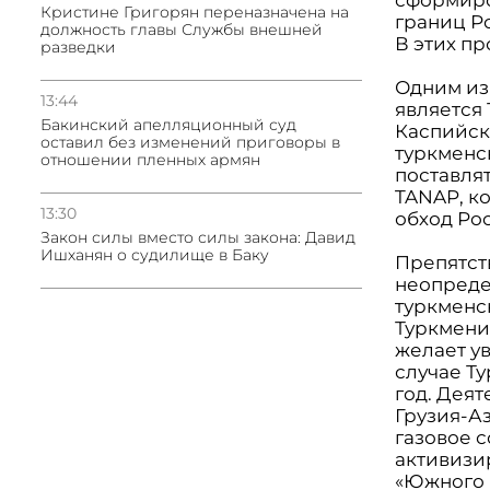
Кристине Григорян переназначена на
границ Р
должность главы Службы внешней
В этих пр
разведки
Одним из
13:44
является
Бакинский апелляционный суд
Каспийск
оставил без изменений приговоры в
туркменс
отношении пленных армян
поставля
TANAP, к
13:30
обход Ро
Закон силы вместо силы закона: Давид
Ишханян о судилище в Баку
Препятст
неопреде
туркменс
Туркменис
желает ув
случае Ту
год. Дея
Грузия-А
газовое 
активизи
«Южного 