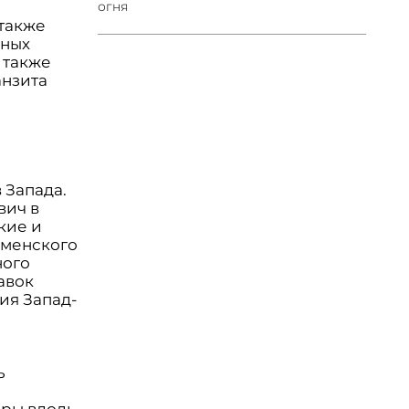
огня
 также
нных
 также
анзита
 Запада.
вич в
кие и
кменского
ного
авок
ия Запад-
ь
оры вдоль