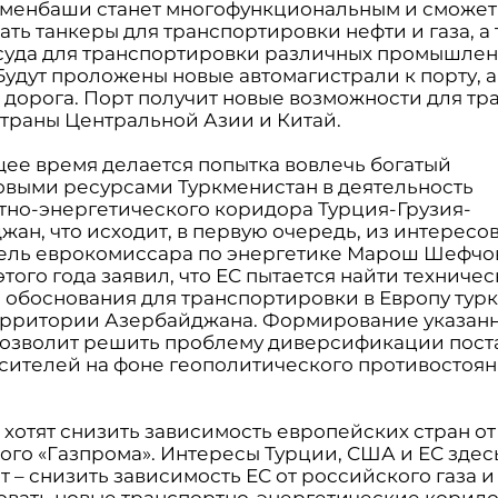
кменбаши станет многофункциональным и сможет
ть танкеры для транспортировки нефти и газа, а
суда для транспортировки различных промышле
Будут проложены новые автомагистрали к порту, а
 дорога. Порт получит новые возможности для тр
страны Центральной Азии и Китай.
щее время делается попытка вовлечь богатый
овыми ресурсами Туркменистан в деятельность
тно-энергетического коридора Турция-Грузия-
ан, что исходит, в первую очередь, из интересов
ель еврокомиссара по энергетике Марош Шефчо
того года заявил, что ЕС пытается найти техничес
 обоснования для транспортировки в Европу тур
территории Азербайджана. Формирование указан
позволит решить проблему диверсификации пост
сителей на фоне геополитического противостоян
 хотят снизить зависимость европейских стран от
ого «Газпрома». Интересы Турции, США и ЕС здес
 – снизить зависимость ЕС от российского газа и
вать новые транспортно-энергетические корид