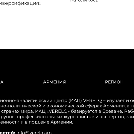
диверсификация»
КА
АРМЕНИЯ
РЕГИОН
онно-аналитический центр (ИАЦ) VERELQ – изучает и о
но-политической и экономической сферах Армении, а т
 странах мира. ИАЦ «VERELQ» базируется в Ереване. Ра
группы профессиональных журналистов и экспертов, за
венности и в подъеме Армении.
остей:
info@verelq.am