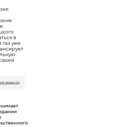
ария
м
время
ре
цкого
ться в
 газ уже
лансирует
альную
 своей
се новости
инимает
седании
о
ьственного