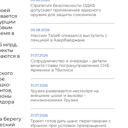
Стратегия безопасности ОДКБ
воей
допускает применение ядерного
оружия для защиты союзников
ивается
Турции
довым
03.08.2026
ремя в
Нассим Талеб отказался выступить с
лекцией в Азербайджане
5 млрд.
оекты
аются в
31.07.2026
Сотрудничество и очереди – детали
визита главы погрануправления СНБ
Армении в Тбилиси
ского
ре
цко-
31.07.2026
нтов,
Грузия развивается несмотря на
внешние шоки и вызовы –
ороны
минэкономики Грузии
идора
31.07.2026
а берегу
Трамп готов дать шанс переговорам с
ческий
Ираном при условии прекращения