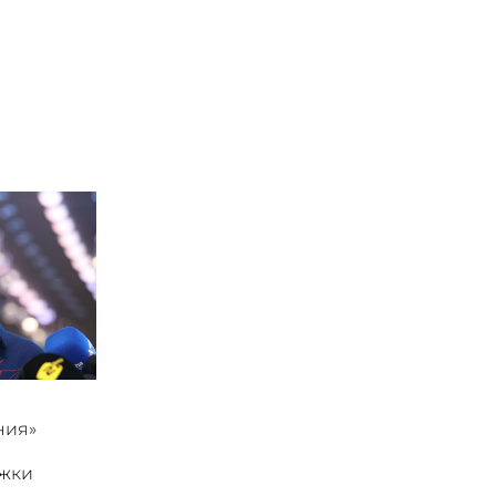
ния»
ржки