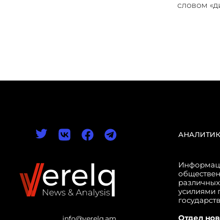
словом «
АНАЛИТИ
Информаци
обществен
различных
усилиями 
государст
Отдел нов
info@verelq.am