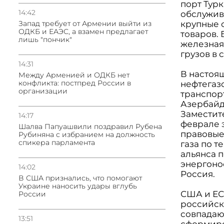
порт Тур
14:42
обслужива
крупные 
Запад требует от Армении выйти из
ОДКБ и ЕАЭС, а взамен предлагает
товаров. 
лишь "пончик"
железная
грузов в 
14:31
В настоя
Между Арменией и ОДКБ нет
конфликта: постпред России в
нефтегаз
организации
транспор
Азербайдж
Заместит
14:17
феврале э
Шалва Папуашвили поздравил Рубена
правовые
Рубиняна с избранием на должность
спикера парламента
газа по 
альянса 
энергоно
14:02
Россия.
В США признались, что помогают
Украине наносить удары вглубь
США и ЕС
России
российск
совпадают
13:51
сформиро