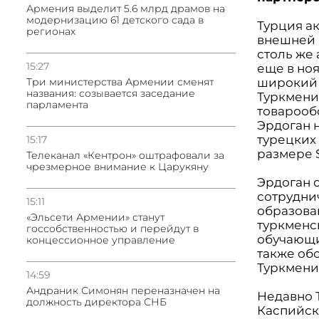
Армения выделит 5.6 млрд драмов на
модернизацию 61 детского сада в
Турция а
регионах
внешней 
столь же
15:27
еще в но
широкий 
Три министерства Армении сменят
названия: созывается заседание
Туркмени
парламента
товарообо
Эрдоган 
турецких
15:17
размере 
Телеканал «Кентрон» оштрафовали за
чрезмерное внимание к Царукяну
Эрдоган 
сотрудни
15:11
образова
«Эльсети Армении» станут
туркменск
госсобственностью и перейдут в
обучающих
концессионное управление
также об
Туркмени
14:59
Андраник Симонян переназначен на
Недавно 
должность директора СНБ
Каспийск