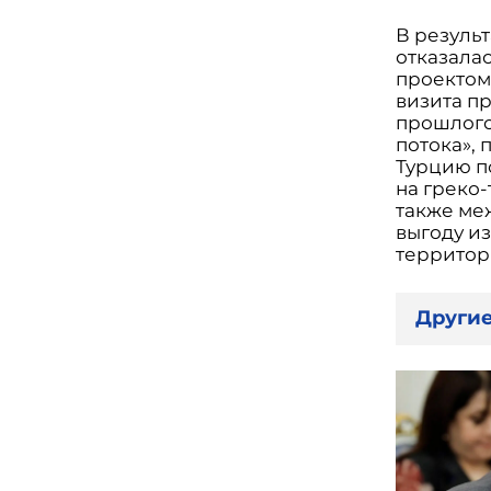
В резуль
отказала
проектом
визита п
прошлого
потока», 
Турцию по
на греко
также ме
выгоду и
территори
Другие