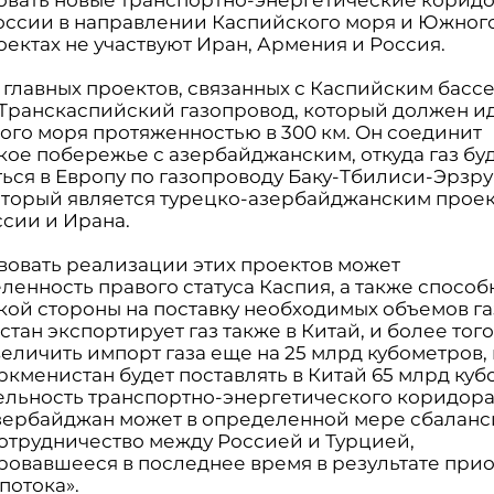
оссии в направлении Каспийского моря и Южного
оектах не участвуют Иран, Армения и Россия.
 главных проектов, связанных с Каспийским басс
 Транскаспийский газопровод, который должен ид
ого моря протяженностью в 300 км. Он соединит
кое побережье с азербайджанским, откуда газ бу
ться в Европу по газопроводу Баку-Тбилиси-Эрзру
оторый является турецко-азербайджанским проек
ссии и Ирана.
вовать реализации этих проектов может
ленность правого статуса Каспия, а также способ
кой стороны на поставку необходимых объемов га
тан экспортирует газ также в Китай, и более тог
еличить импорт газа еще на 25 млрд кубометров, 
ркменистан будет поставлять в Китай 65 млрд куб
тельность транспортно-энергетического коридора
зербайджан может в определенной мере сбаланс
сотрудничество между Россией и Турцией,
ровавшееся в последнее время в результате при
потока».