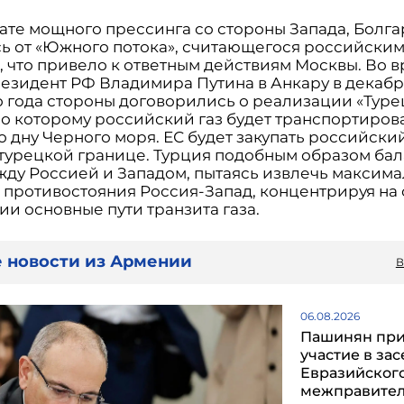
тате мощного прессинга со стороны Запада, Болг
сь от «Южного потока», считающегося российски
, что привело к ответным действиям Москвы. Во 
резидент РФ Владимира Путина в Анкару в декаб
 года стороны договорились о реализации «Туре
по которому российский газ будет транспортирова
 дну Черного моря. ЕС будет закупать российский
-турецкой границе. Турция подобным образом ба
жду Россией и Западом, пытаясь извлечь максим
з противостояния Россия-Запад, концентрируя на
и основные пути транзита газа.
 новости из Армении
В
06.08.2026
Пашинян пр
участие в за
Евразийског
межправител