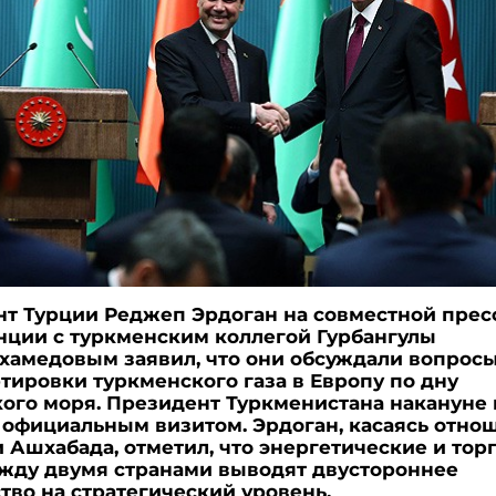
т Турции Реджеп Эрдоган на совместной прес
ции с туркменским коллегой Гурбангулы
амедовым заявил, что они обсуждали вопрос
тировки туркменского газа в Европу по дну
ого моря. Президент Туркменистана накануне 
 официальным визитом. Эрдоган, касаясь отно
 Ашхабада, отметил, что энергетические и тор
жду двумя странами выводят двустороннее
тво на стратегический уровень.