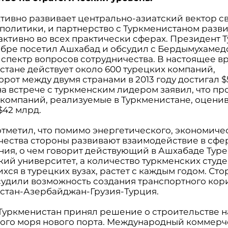
ктивно развивает центрально-азиатский вектор с
политики, и партнерство с Туркменистаном разв
 активно во всех практически сферах. Президент 
ябре посетил Ашхабад и обсудил с Бердымухаме
спектр вопросов сотрудничества. В настоящее в
стане действует около 600 турецких компаний,
рот между двумя странами в 2013 году достигал $
на встрече с туркменским лидером заявил, что пр
 компаний, реализуемые в Туркменистане, оценив
$42 млрд.
отметил, что помимо энергетического, экономиче
чества стороны развивают взаимодействие в сфе
ния, о чем говорит действующий в Ашхабаде Туре
ий университет, а количество туркменских студе
ся в турецких вузах, растет с каждым годом. Ст
судили возможность создания транспортного кор
стан-Азербайджан-Грузия-Турция.
Туркменистан принял решение о строительстве н
ого моря нового порта. Международный коммер