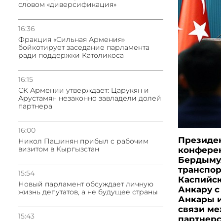
словом «диверсификация»
16:36
Фракция «Сильная Армения»
бойкотирует заседание парламента
ради поддержки Католикоса
16:15
СК Армении утверждает: Царукян и
Арустамян незаконно завладели долей
партнера
16:00
Президен
Никол Пашинян прибыл с рабочим
визитом в Кыргызстан
конферен
Бердымух
транспор
15:54
Каспийск
Новый парламент обсуждает личную
Анкару с
жизнь депутатов, а не будущее страны
Анкары и
связи ме
15:43
партнерс