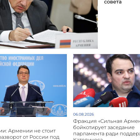
совета
06.08.2026
Фракция «Сильная Арме
бойкотирует заседание
и: Армении не стоит
парламента ради подде
разворот от России под
Католикоса