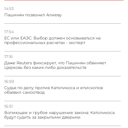
Стратегия безопасности ОДКБ допускает применение
ядерного оружия для защиты союзников
14:53
Пашинян позвонил Алиеву
03.08.2026
Нассим Талеб отказался выступить с лекцией в
Азербайджане
17:54
ЕС или ЕАЭС: Выбор должен основываться на
профессиональных расчетах - эксперт
31.07.2026
Сотрудничество и очереди – детали визита главы
погрануправления СНБ Армении в Тбилиси
17:16
Даже Reuters фиксирует, что Пашинян обвиняет
Церковь без каких-либо доказательств
16:59
Судья по делу против Католикоса и епископов
объявил самоотвод
16:51
Вопиющее и грубое нарушение закона: Католикоса
будут судить за закрытыми дверьми