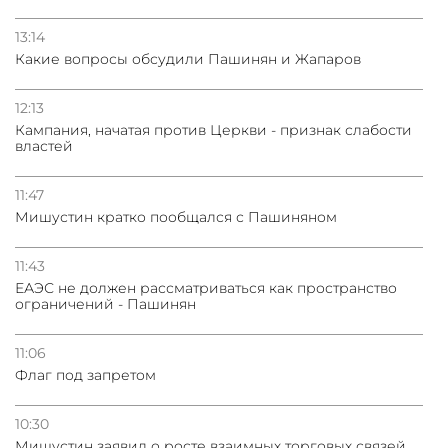
13:14
Какие вопросы обсудили Пашинян и Жапаров
12:13
Кампания, начатая против Церкви - признак слабости
властей
11:47
Мишустин кратко пообщался с Пашиняном
11:43
ЕАЭС не должен рассматриваться как пространство
ограничений - Пашинян
11:06
Флаг под запретом
10:30
Мишустин заявил о росте взаимных торговых связей