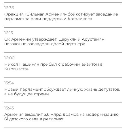
Трамп готов дать шанс переговорам с Ираном при
условии прекращения огня
16:36
Фракция «Сильная Армения» бойкотирует заседание
парламента ради поддержки Католикоса
16:15
СК Армении утверждает: Царукян и Арустамян
незаконно завладели долей партнера
16:00
Никол Пашинян прибыл с рабочим визитом в
Кыргызстан
15:54
Новый парламент обсуждает личную жизнь депутатов,
а не будущее страны
15:43
Армения выделит 5.6 млрд драмов на модернизацию
61 детского сада в регионах