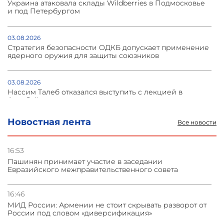
Украина атаковала склады Wildberries в Подмосковье
и под Петербургом
03.08.2026
Стратегия безопасности ОДКБ допускает применение
ядерного оружия для защиты союзников
03.08.2026
Нассим Талеб отказался выступить с лекцией в
Азербайджане
Новостная лента
Все новости
31.07.2026
Сотрудничество и очереди – детали визита главы
погрануправления СНБ Армении в Тбилиси
16:53
Пашинян принимает участие в заседании
Евразийского межправительственного совета
31.07.2026
Грузия развивается несмотря на внешние шоки и
вызовы – минэкономики Грузии
16:46
МИД России: Армении не стоит скрывать разворот от
России под словом «диверсификация»
31.07.2026