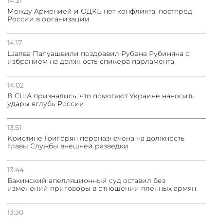
14:31
Между Арменией и ОДКБ нет конфликта: постпред
России в организации
14:17
Шалва Папуашвили поздравил Рубена Рубиняна с
избранием на должность спикера парламента
14:02
В США признались, что помогают Украине наносить
удары вглубь России
13:51
Кристине Григорян переназначена на должность
главы Службы внешней разведки
13:44
Бакинский апелляционный суд оставил без
изменений приговоры в отношении пленных армян
13:30