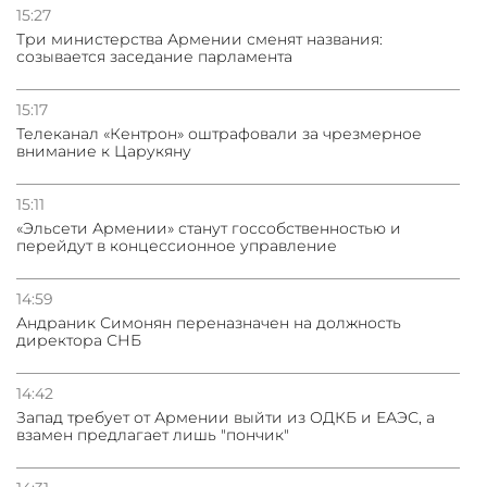
15:27
Три министерства Армении сменят названия:
созывается заседание парламента
15:17
Телеканал «Кентрон» оштрафовали за чрезмерное
внимание к Царукяну
15:11
«Эльсети Армении» станут госсобственностью и
перейдут в концессионное управление
14:59
Андраник Симонян переназначен на должность
директора СНБ
14:42
Запад требует от Армении выйти из ОДКБ и ЕАЭС, а
взамен предлагает лишь "пончик"