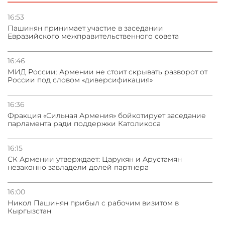
Сотрудничество и очереди – детали визита главы
погрануправления СНБ Армении в Тбилиси
16:53
Пашинян принимает участие в заседании
Евразийского межправительственного совета
31.07.2026
Грузия развивается несмотря на внешние шоки и
вызовы – минэкономики Грузии
16:46
МИД России: Армении не стоит скрывать разворот от
России под словом «диверсификация»
31.07.2026
Трамп готов дать шанс переговорам с Ираном при
условии прекращения огня
16:36
Фракция «Сильная Армения» бойкотирует заседание
парламента ради поддержки Католикоса
16:15
СК Армении утверждает: Царукян и Арустамян
незаконно завладели долей партнера
16:00
Никол Пашинян прибыл с рабочим визитом в
Кыргызстан