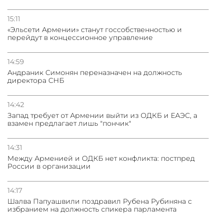
Трамп готов дать шанс переговорам с Ираном при
условии прекращения огня
15:11
«Эльсети Армении» станут госсобственностью и
перейдут в концессионное управление
14:59
Андраник Симонян переназначен на должность
директора СНБ
14:42
Запад требует от Армении выйти из ОДКБ и ЕАЭС, а
взамен предлагает лишь "пончик"
14:31
Между Арменией и ОДКБ нет конфликта: постпред
России в организации
14:17
Шалва Папуашвили поздравил Рубена Рубиняна с
избранием на должность спикера парламента