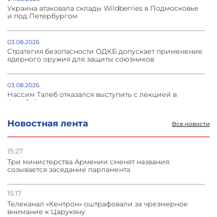
Украина атаковала склады Wildberries в Подмосковье
и под Петербургом
03.08.2026
Стратегия безопасности ОДКБ допускает применение
ядерного оружия для защиты союзников
03.08.2026
Нассим Талеб отказался выступить с лекцией в
Азербайджане
Новостная лента
Все новости
31.07.2026
Сотрудничество и очереди – детали визита главы
погрануправления СНБ Армении в Тбилиси
15:27
Три министерства Армении сменят названия:
созывается заседание парламента
31.07.2026
Грузия развивается несмотря на внешние шоки и
вызовы – минэкономики Грузии
15:17
Телеканал «Кентрон» оштрафовали за чрезмерное
внимание к Царукяну
31.07.2026