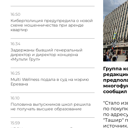
16:50
Киберполиция предупредила о новой
схеме мошенничества при аренде
квартир
16:34
Задержаны бывший генеральный
директор и директор концерна
«Мульти Груп»
Группа к
16:25
редакции
Multi Wellness подала в суд на мэрию
предпола
Еревана
многофун
сообщил 
16:10
"Стало из
Половина выпускников школ решила
по покупк
не получать высшее образование
по адресу
"Ташир" п
15:59
источник