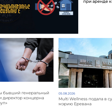
при аренде 
ы бывший генеральный
05.08.2026
и директор концерна
Multi Wellness подала в с
руп»
мэрию Еревана