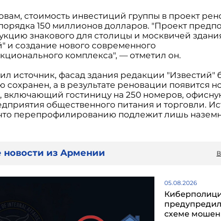
ловам, стоимость инвестиций группы в проект ре
 порядка 150 миллионов долларов. "Проект предп
укцию знакового для столицы и москвичей здани
й" и создание нового современного
кционального комплекса", — отметил он.
ил источник, фасад здания редакции "Известий" 
ю сохранен, а в результате реновации появится н
, включающий гостиницу на 250 номеров, офисную
едприятия общественного питания и торговли. И
 что перепрофилированию подлежит лишь наземн
 новости из Армении
В
05.08.2026
Киберполиц
предупредил
схеме мошен