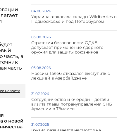
новации
04.08.2026
олагает
Украина атаковала склады Wildberries в
я
Подмосковье и под Петербургом
03.08.2026
Стратегия безопасности ОДКБ
будет
допускает применение ядерного
овый
оружия для защиты союзников
 часть, а
сточник
ая часть
03.08.2026
Нассим Талеб отказался выступить с
лекцией в Азербайджане
се новости
31.07.2026
Сотрудничество и очереди – детали
визита главы погрануправления СНБ
Армении в Тбилиси
ия
а о новой
31.07.2026
ничества
Грузия развивается несмотря на