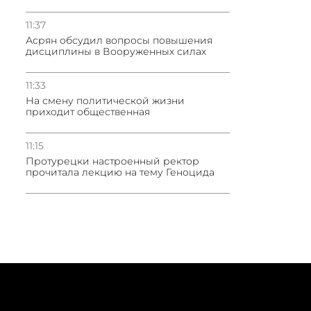
11:37
Асрян обсудил вопросы повышения
дисциплины в Вооруженных силах
11:33
На смену политической жизни
приходит общественная
11:15
Протурецки настроенный ректор
прочитала лекцию на тему Геноцида