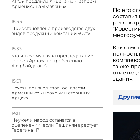
КРОУ продлила лицензию «Газпром
Армения» на «Раздан-5»
По его с
составит
15:44
реконстр
"Извести
Приостановлено производство двух
видов продукции компании «Ост»
многофун
Как отмет
15:33
полность
Кто и почему начал преследование
комплекс
героев Арцаха по требованию
Азербайджана?
также пр
отметил,
здания.
15:01
Чахоян признал главное: власти
Армении сами закрыли страницу
Другие
Арцаха
14:11
Неужели народ останется в
оцепенении, если Пашинян арестует
Гарегина II?