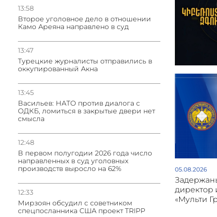
13:58
Второе уголовное дело в отношении
Камо Ареяна направлено в суд
13:47
Турецкие журналисты отправились в
оккупированный Акна
13:45
Васильев: НАТО против диалога с
ОДКБ, ломиться в закрытые двери нет
смысла
12:48
В первом полугодии 2026 года число
направленных в суд уголовных
производств выросло на 62%
05.08.2026
Задержан
директор 
12:33
«Мульти Г
Мирзоян обсудил с советником
спецпосланника США проект TRIPP