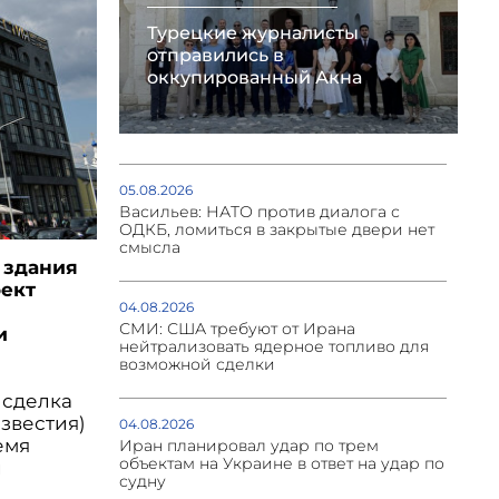
Турецкие журналисты
отправились в
оккупированный Акна
05.08.2026
Васильев: НАТО против диалога с
ОДКБ, ломиться в закрытые двери нет
смысла
 здания
оект
04.08.2026
СМИ: США требуют от Ирана
и
нейтрализовать ядерное топливо для
возможной сделки
 сделка
Известия)
04.08.2026
емя
Иран планировал удар по трем
объектам на Украине в ответ на удар по
л
судну