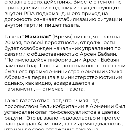
скован в своих действиях. Вместе с тем он не
принадлежит ни к одному из существующих
внутри РПА подкоманд, и его приход на
должность означает стабилизацию ситуации
внутри партии, пишет газета.
Газета
"Жаманак"
(Время) пишет, что завтра
20 мая, по всей вероятности, от должности
будет освобожден начальник управления по
связями с общественностью Арсен Бабаян.
"По имеющейся информации Арсен Бабаян
заменит Гоар Погосян, которая после отставки
бывшего премьер-министра Армении Овика
Абрамяна перешла в министерство юстиции,
однако, как видно, возвращается в
парламент", — отмечает газета.
Та же газета отмечает, что 17 мая над
посольством Великобритании в Армении был
установлен флаг гомосексуалистов в цветах
радуги. “Это вызвало недовольство и протест
как граждан Армении, так и армян диаспоры,
что нашло свое отражение также на