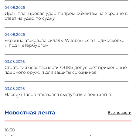
04.08.2026
Иран планировал удар по трем объектам на Украине в
ответ на удар по судну
04.08.2026
Украина атаковала склады Wildberries в Подмосковье
и под Петербургом
03.08.2026
Стратегия безопасности ОДКБ допускает применение
ядерного оружия для защиты союзников
03.08.2026
Нассим Талеб отказался выступить с лекцией в
Азербайджане
Новостная лента
Все новости
31.07.2026
Сотрудничество и очереди – детали визита главы
погрануправления СНБ Армении в Тбилиси
16:50