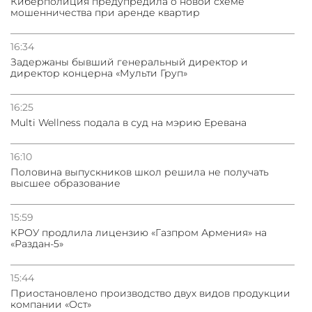
Киберполиция предупредила о новой схеме
мошенничества при аренде квартир
31.07.2026
Грузия развивается несмотря на внешние шоки и
вызовы – минэкономики Грузии
16:34
Задержаны бывший генеральный директор и
директор концерна «Мульти Груп»
31.07.2026
Трамп готов дать шанс переговорам с Ираном при
условии прекращения огня
16:25
Multi Wellness подала в суд на мэрию Еревана
16:10
Половина выпускников школ решила не получать
высшее образование
15:59
КРОУ продлила лицензию «Газпром Армения» на
«Раздан-5»
15:44
Приостановлено производство двух видов продукции
компании «Ост»