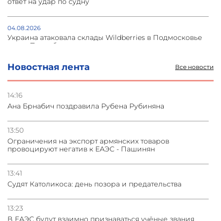
ответ на удар по судну
04.08.2026
Украина атаковала склады Wildberries в Подмосковье
и под Петербургом
Новостная лента
Все новости
03.08.2026
Стратегия безопасности ОДКБ допускает применение
ядерного оружия для защиты союзников
14:16
Ана Брнабич поздравила Рубена Рубиняна
03.08.2026
Нассим Талеб отказался выступить с лекцией в
13:50
Азербайджане
Oграничения на экспорт армянских товаров
провоцируют негатив к ЕАЭС - Пашинян
31.07.2026
Сотрудничество и очереди – детали визита главы
13:41
погрануправления СНБ Армении в Тбилиси
Судят Католикоса: день позора и предательства
13:23
В ЕАЭС будут взаимно признаваться учёные звания