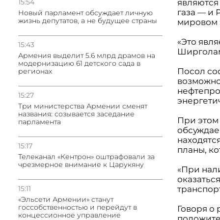
15:54
являются
газа — и 
Новый парламент обсуждает личную
жизнь депутатов, а не будущее страны
мировом 
«Это явл
15:43
Ширгола
Армения выделит 5.6 млрд драмов на
модернизацию 61 детского сада в
Посол со
регионах
возможно
нефтепро
15:27
энергети
Три министерства Армении сменят
названия: созывается заседание
При этом
парламента
обсуждае
находятся
15:17
планы, к
Телеканал «Кентрон» оштрафовали за
чрезмерное внимание к Царукяну
«При нал
оказатьс
15:11
транспор
«Эльсети Армении» станут
госсобственностью и перейдут в
Говоря о
концессионное управление
положите