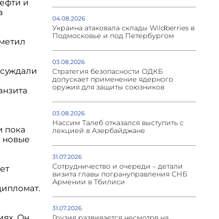
нефти и
а
04.08.2026
Украина атаковала склады Wildberries в
Подмосковье и под Петербургом
тметил
03.08.2026
бсуждали
Стратегия безопасности ОДКБ
допускает применение ядерного
оружия для защиты союзников
анзита
03.08.2026
Нассим Талеб отказался выступить с
и пока
лекцией в Азербайджане
и новые
31.07.2026
Сотрудничество и очереди – детали
ет
визита главы погрануправления СНБ
Армении в Тбилиси
дипломат.
31.07.2026
ях. Он
Грузия развивается несмотря на