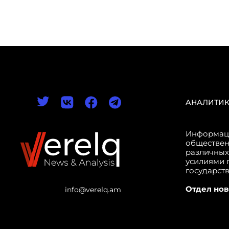
АНАЛИТИ
Информаци
обществен
различных
усилиями 
государст
Отдел нов
info@verelq.am