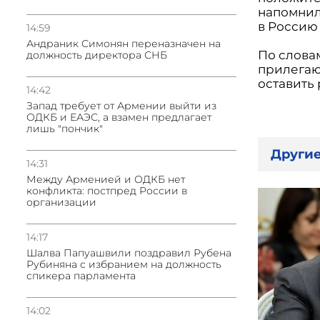
напомнил
в Россию
14:59
Андраник Симонян переназначен на
По слова
должность директора СНБ
прилегаю
оставить 
14:42
Запад требует от Армении выйти из
ОДКБ и ЕАЭС, а взамен предлагает
лишь "пончик"
Другие
14:31
Между Арменией и ОДКБ нет
конфликта: постпред России в
организации
14:17
Шалва Папуашвили поздравил Рубена
Рубиняна с избранием на должность
спикера парламента
14:02