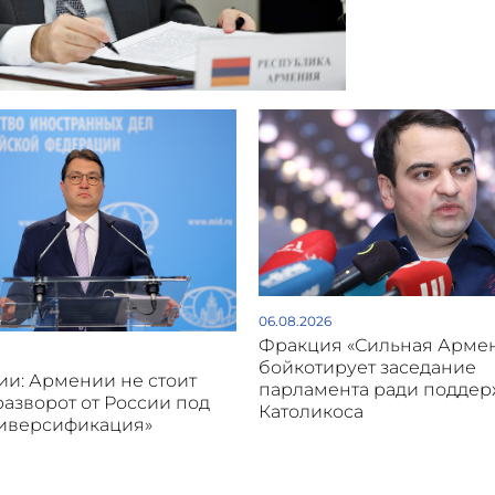
06.08.2026
Фракция «Сильная Арме
бойкотирует заседание
и: Армении не стоит
парламента ради подде
разворот от России под
Католикоса
диверсификация»