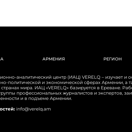
КА
АРМЕНИЯ
РЕГИОН
онно-аналитический центр (ИАЦ) VERELQ – изучает и о
но-политической и экономической сферах Армении, а т
 странах мира. ИАЦ «VERELQ» базируется в Ереване. Ра
группы профессиональных журналистов и экспертов, за
венности и в подъеме Армении.
остей:
info@verelq.am