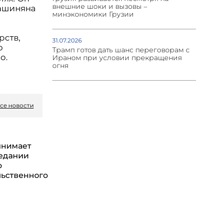
внешние шоки и вызовы –
ашиняна
минэкономики Грузии
рств,
31.07.2026
о
Трамп готов дать шанс переговорам с
о.
Ираном при условии прекращения
огня
се новости
инимает
седании
о
ьственного