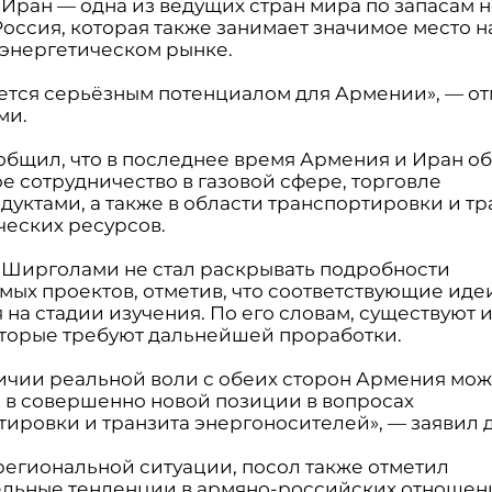
 Иран — одна из ведущих стран мира по запасам 
Россия, которая также занимает значимое место н
энергетическом рынке.
яется серьёзным потенциалом для Армении», — о
ми.
общил, что в последнее время Армения и Иран о
е сотрудничество в газовой сфере, торговле
дуктами, а также в области транспортировки и тр
ческих ресурсов.
 Ширголами не стал раскрывать подробности
мых проектов, отметив, что соответствующие иде
 на стадии изучения. По его словам, существуют 
оторые требуют дальнейшей проработки.
ичии реальной воли с обеих сторон Армения мож
я в совершенно новой позиции в вопросах
тировки и транзита энергоносителей», — заявил 
 региональной ситуации, посол также отметил
льные тенденции в армяно-российских отношени