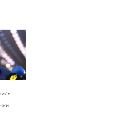
ния»
ржки