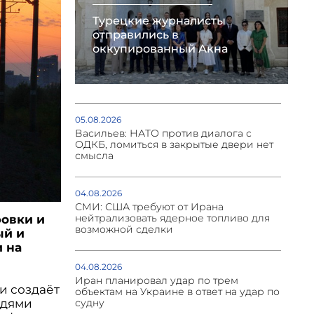
Турецкие журналисты
отправились в
оккупированный Акна
05.08.2026
Васильев: НАТО против диалога с
ОДКБ, ломиться в закрытые двери нет
смысла
04.08.2026
СМИ: США требуют от Ирана
нейтрализовать ядерное топливо для
ровки и
возможной сделки
ый и
 на
04.08.2026
Иран планировал удар по трем
и создаёт
объектам на Украине в ответ на удар по
судну
едями