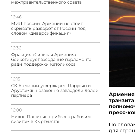
межправительственного совета
16:46
МИД России: Армении не стоит
скрывать разворот от России под
словом «диверсификация»
16:36
Фракция «Сильная Армения»
бойкотирует заседание парламента
ради поддержки Католикоса
16:15
СК Армении утверждает: Царукян и
Арустамян незаконно завладели долей
Армения 
партнера
транзита
полномо
16:00
пресс-ко
Никол Пашинян прибыл с рабочим
визитом в Кыргызстан
По слова
для стра