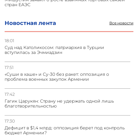
стран ЕАЭС
05.08.2026
Новостная лента
Все новости
Турецкие журналисты отправились в оккупированный
Акна
18:01
Суд над Католикосом: патриархия в Турции
05.08.2026
вступилась за Эчмиадзин
Васильев: НАТО против диалога с ОДКБ, ломиться в
закрытые двери нет смысла
17:51
«Суши в хаше» и Су-30 без ракет: оппозиция о
04.08.2026
проблема военных закупок Армении
СМИ: США требуют от Ирана нейтрализовать ядерное
топливо для возможной сделки
17:42
Гагик Царукян: Страну не удержать одной лишь
благотворительностью
17:30
Дефицит в $1,4 млрд: оппозиция берет под контроль
бюджет Армении?