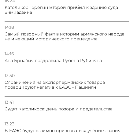
16:24
Католикос Гарегин Второй прибыл к зданию суда
Эчмиадзина
14:18
Самый позорный факт в истории армянского народа,
не имеющий исторического прецедента
14:16
Ана Брнабич поздравила Рубена Рубиняна
13:50
Oграничения на экспорт армянских товаров
провоцируют негатив к ЕАЭС - Пашинян
13:41
Судят Католикоса: день позора и предательства
13:23
В ЕАЭС будут взаимно признаваться учёные звания