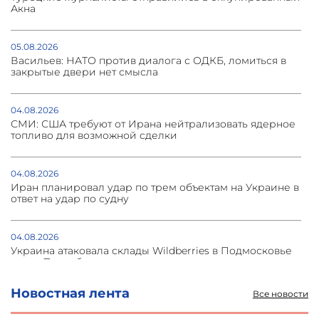
Акна
05.08.2026
Васильев: НАТО против диалога с ОДКБ, ломиться в
закрытые двери нет смысла
04.08.2026
СМИ: США требуют от Ирана нейтрализовать ядерное
топливо для возможной сделки
04.08.2026
Иран планировал удар по трем объектам на Украине в
ответ на удар по судну
04.08.2026
Украина атаковала склады Wildberries в Подмосковье
и под Петербургом
Новостная лента
Все новости
03.08.2026
Стратегия безопасности ОДКБ допускает применение