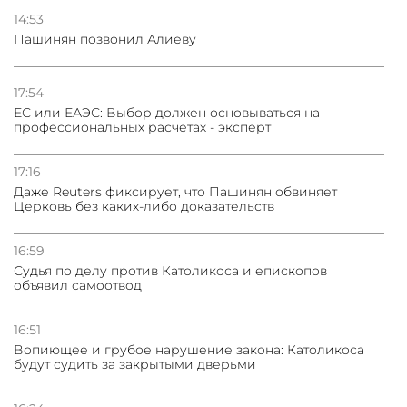
ядерного оружия для защиты союзников
14:53
Пашинян позвонил Алиеву
03.08.2026
Нассим Талеб отказался выступить с лекцией в
Азербайджане
17:54
ЕС или ЕАЭС: Выбор должен основываться на
профессиональных расчетах - эксперт
31.07.2026
Сотрудничество и очереди – детали визита главы
погрануправления СНБ Армении в Тбилиси
17:16
Даже Reuters фиксирует, что Пашинян обвиняет
Церковь без каких-либо доказательств
16:59
Судья по делу против Католикоса и епископов
объявил самоотвод
16:51
Вопиющее и грубое нарушение закона: Католикоса
будут судить за закрытыми дверьми