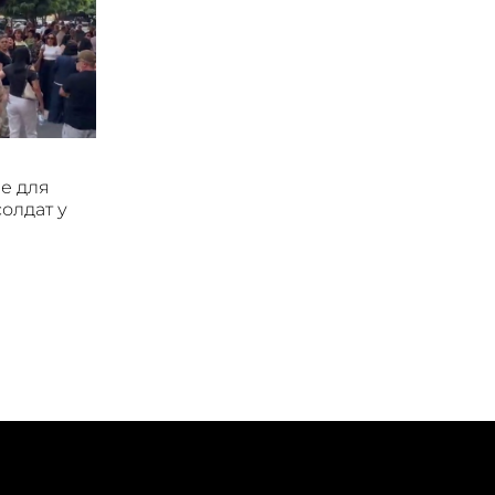
е для
солдат у