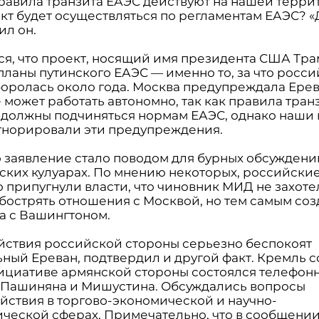
правила транзита ЕАЭС действуют на нашей террит
кт будет осуществляться по регламентам ЕАЭС? «
ил он.
ся, что проект, носящий имя президента США Тра
планы путинского ЕАЭС — именно то, за что росс
боролась около года. Москва предупреждала Ерев
 может работать автономно, так как правила тран
должны подчиняться нормам ЕАЭС, однако наши 
гнорировали эти предупреждения.
о заявление стало поводом для бурных обсуждени
ских кулуарах. По мнению некоторых, российски
о припугнули власти, что чиновник МИД не захот
бострять отношения с Москвой, но тем самым соз
а с Вашингтоном.
действия российской стороны серьезно беспокоят
ный Ереван, подтвердил и другой факт. Кремль 
нициативе армянской стороны состоялся телефон
 Пашиняна и Мишустина. Обсуждались вопросы
йствия в торгово-экономической и научно-
ической сферах. Примечательно, что в сообщени