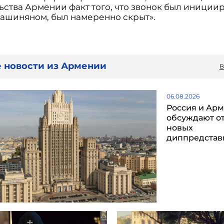
ьства Армении факт того, что звонок был иниции
ашиняном, был намеренно скрыт».
 новости из Армении
В
06.08.2026
Россия и Ар
обсуждают о
новых
диппредстав