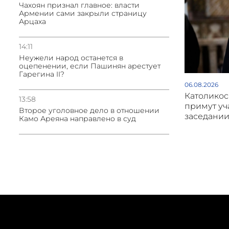
Чахоян признал главное: власти
Армении сами закрыли страницу
Арцаха
14:11
Неужели народ останется в
оцепенении, если Пашинян арестует
Гарегина II?
06.08.2026
Католикос
13:58
примут уч
Второе уголовное дело в отношении
заседани
Камо Ареяна направлено в суд