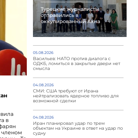
Турецкие журналисты
отправились в
оккупированный Акна
05.08.2026
Васильев: НАТО против диалога с
ОДКБ, ломиться в закрытые двери нет
смысла
04.08.2026
СМИ: США требуют от Ирана
кан
нейтрализовать ядерное топливо для
возможной сделки
авила
04.08.2026
а в
Иран планировал удар по трем
афарян
объектам на Украине в ответ на удар по
я членом
судну