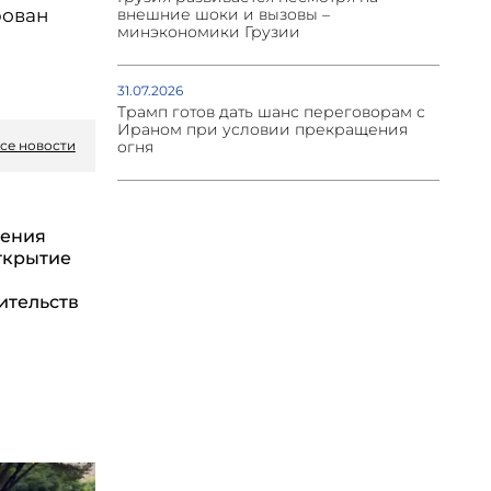
рован
внешние шоки и вызовы –
минэкономики Грузии
31.07.2026
Трамп готов дать шанс переговорам с
Ираном при условии прекращения
се новости
огня
мения
ткрытие
ительств