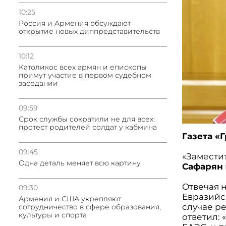
10:25
Россия и Армения обсуждают
открытие новых диппредставительств
10:12
Католикос всех армян и епископы
примут участие в первом судебном
заседании
09:59
Срок службы сократили не для всех:
протест родителей солдат у кабмина
Газета «
09:45
«Замести
Одна деталь меняет всю картину
Сафарян
Отвечая н
09:30
Евразийс
Армения и США укрепляют
случае р
сотрудничество в сфере образования,
культуры и спорта
ответил: