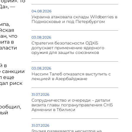
ории». То
Да», —
04.08.2026
Украина атаковала склады Wildberries в
Подмосковье и под Петербургом
мпа,
ийская
ан, что
03.08.2026
зита в
Стратегия безопасности ОДКБ
власти
допускает применение ядерного
оружия для защиты союзников
й в
03.08.2026
е санкции
Нассим Талеб отказался выступить с
ел еще
лекцией в Азербайджане
дал риск
31.07.2026
Сотрудничество и очереди – детали
визита главы погрануправления СНБ
сообщил,
Армении в Тбилиси
ный
31.07.2026
и
Грузия развивается несмотря на