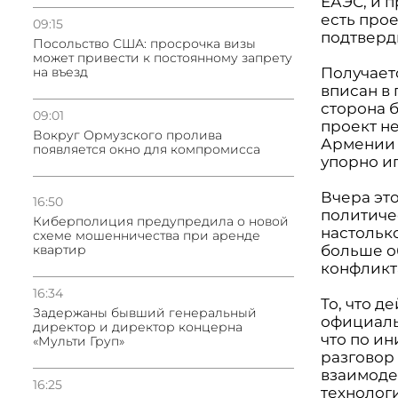
ЕАЭС, и 
есть прое
09:15
подтверд
Посольство США: просрочка визы
может привести к постоянному запрету
Получает
на въезд
вписан в 
сторона 
09:01
проект не
Вокруг Ормузского пролива
Армении 
появляется окно для компромисса
упорно и
Вчера эт
16:50
политиче
Киберполиция предупредила о новой
настольк
схеме мошенничества при аренде
больше о
квартир
конфликт
16:34
То, что 
Задержаны бывший генеральный
официаль
директор и директор концерна
что по и
«Мульти Груп»
разговор
взаимоде
16:25
технолог